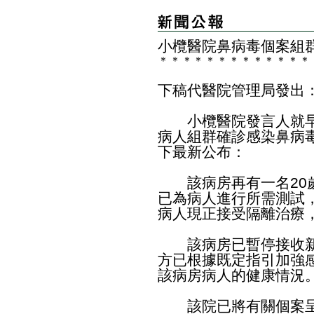
小欖醫院鼻病毒個案組
＊
＊
＊
＊
＊
＊
＊
＊
＊
＊
＊
＊
＊
下稿代醫院管理局發出
小欖醫院發言人就早
病人組群確診感染鼻病
下最新公布：
該病房再有一名20歲
已為病人進行所需測試
病人現正接受隔離治療
該病房已暫停接收新
方已根據既定指引加強
該病房病人的健康情況
該院已將有關個案呈