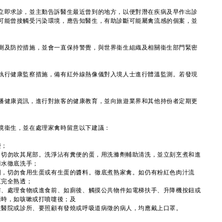
即求診，並主動告訴醫生最近曾到的地方，以便對潛在疾病及早作出診
可能曾接觸受污染環境，應告知醫生，有助診斷可能屬禽流感的個案，並
及防控措施，並會一直保持警覺，與世界衞生組織及相關衞生部門緊密
行健康監察措施，備有紅外線熱像儀對入境人士進行體溫監測。若發現
。
健康資訊，進行對旅客的健康教育，並向旅遊業界和其他持份者定期更
衞生，並在處理家禽時留意以下建議：
便；
，切勿吹其尾部。洗淨沾有糞便的蛋，用洗滌劑輔助清洗，並立刻烹煮和進
清水徹底洗手；
固，切勿食用生蛋或有生蛋的醬料。徹底煮熟家禽。如仍有粉紅色肉汁流
至完全熟透；
前、處理食物或進食前、如廁後、觸摸公共物件如電梯扶手、升降機按鈕或
污時，如咳嗽或打噴嚏後；及
往醫院或診所、要照顧有發燒或呼吸道病徵的病人，均應戴上口罩。