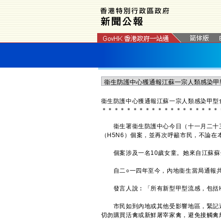
衞生防護中心獲通報江蘇一宗人類感染甲型禽
＊
＊
＊
＊
＊
＊
＊
＊
＊
＊
＊
＊
＊
＊
＊
＊
＊
＊
＊
衞生署衞生防護中心今日（十一月二十三
（H5N6）個案，並再次呼籲市民，不論
個案涉及一名10歲女童。她來自江蘇蘇
自二○一四年至今，內地衞生當局通報共2
發言人說︰「所有新型甲型流感，包括H
市民如到內地或其他受影響地區，緊記避
切勿購買活禽或新鮮屠宰家禽，避免接觸禽