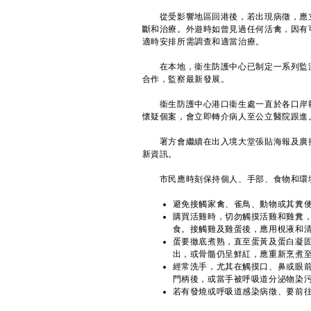
從受影響地區回港後，若出現病徵，應立
斷和治療。外遊時如曾見過任何活禽，因有
適時安排所需調查和適當治療。
在本地，衞生防護中心已制定一系列監測
合作，監察最新發展。
衞生防護中心港口衞生處一直於各口岸執
懷疑個案，會立即轉介病人至公立醫院跟進
署方會繼續在出入境大堂張貼海報及廣播
新資訊。
市民應時刻保持個人、手部、食物和環境
避免接觸家禽、雀鳥、動物或其糞
購買活雞時，切勿觸摸活雞和雞糞
食。接觸雞及雞蛋後，應用梘液和
蛋要徹底煮熟，直至蛋黃及蛋白凝
出，或骨髓仍呈鮮紅，應重新烹煮
經常洗手，尤其在觸摸口、鼻或眼
門柄後，或當手被呼吸道分泌物染
若有發燒或呼吸道感染病徵、要前