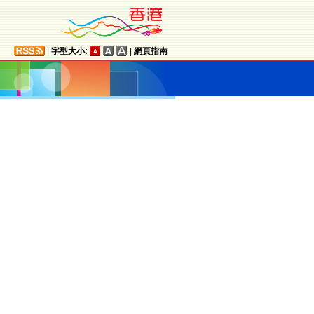
|
字型大小:
|
網頁指南