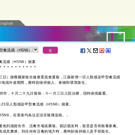
流感（H5N6）個案
＊
＊
＊
＊
＊
＊
＊
＊
＊
＊
日）接獲國家衞生健康委員會通報，江蘇新增一宗人類感染甲型禽流感
在本地或外遊期間，應時刻保持個人、食物和環境衞生。
州市，十月二十九日發病，十一月三日入院治療，現時病情嚴重。
3宗人類感染甲型禽流感（H5N6）個案。
5N6，在香港均為法定須呈報傳染病。」
免到濕貨街市、活禽市場或農場。探訪親友時，留意是否有散養家禽。
鳥或其糞便。到任何有活禽的地方時，應時刻保持個人及手部衞生。