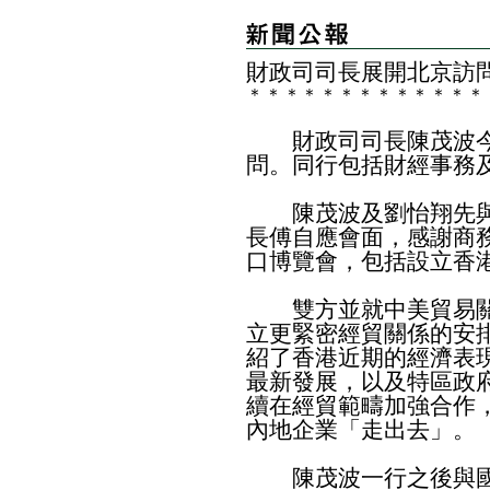
財政司司長展開北京訪
＊
＊
＊
＊
＊
＊
＊
＊
＊
＊
＊
＊
＊
財政司司長陳茂波今
問。同行包括財經事務
陳茂波及劉怡翔先與
長傅自應會面，感謝商
口博覽會，包括設立香
雙方並就中美貿易關
立更緊密經貿關係的安
紹了香港近期的經濟表
最新發展，以及特區政
續在經貿範疇加強合作
內地企業「走出去」。
陳茂波一行之後與國