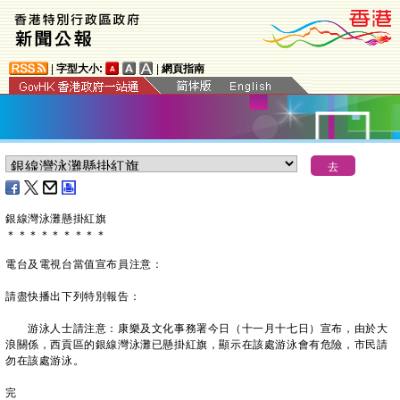
|
字型大小:
|
網頁指南
銀線灣泳灘
懸掛紅旗
＊
＊
＊
＊
＊
＊
＊
＊
＊
電台及電視台當值宣布員注意：
請盡快播出下列特別報告：
游泳人士請注意：康樂及文化事務署今日（十一月十七日）宣布，由於大
浪關係，西貢區的銀線灣泳灘已懸掛紅旗，顯示在該處游泳會有危險，市民請
勿在該處游泳。
完