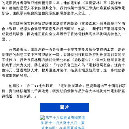
的電影愛好者帶進亞洲藝術電影世界，他的電影由《重慶森林》至《花樣年
華》都絕對是歷久不衰的經典之作。我們很榮幸邀得王導演出席夏威夷國際電
影節，讓觀眾有機會跟這位殿堂級的電影製作人交流。」
香港駐三藩市經濟貿易辦事處處長蔣志豪於《重慶森林》播放前舉行的酒
會上致辭，感謝大會邀請王家衛及舉行回顧展。他說：「我們對王家衛導演的
成就感到驕傲，因為他正正向全世界展示了香港電影業高水準及獨具特色的一
面。」
蔣志豪表示，電影創作一直是香港一個非常重要及廣受支持的工業，是香
港蓬勃的創意工業中不可或缺的一環，香港特別行政區政府對推廣電影業發展
不遺餘力，行政長官林鄭月娥於最新公布的《施政報告》中重申對發展香港電
影業予以大力支持。蔣志豪說：「行政長官已宣布為『電影發展基金』注資十
億港元，透過培訓人才、提升港產片製作、拓展市場及觀眾群，進一步推動香
港電影業的發展。」
他續說：「自二○○七年以來，『電影發展基金』已資助超過三十個電影項
目，資助總額超過九千萬港元，獲資助的優勝作品於各大本地及海外電影節贏
得接近一百個殊榮。」
圖片