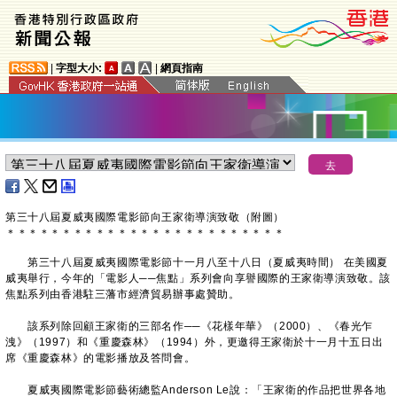
|
字型大小:
|
網頁指南
第三十八屆夏威夷國際電影節向王家衛導演致敬（附圖）
＊
＊
＊
＊
＊
＊
＊
＊
＊
＊
＊
＊
＊
＊
＊
＊
＊
＊
＊
＊
＊
＊
＊
＊
＊
​第三十八屆夏威夷國際電影節十一月八至十八日（夏威夷時間） 在美國夏
威夷舉行，今年的「電影人──焦點」系列會向享譽國際的王家衛導演致敬。該
焦點系列由香港駐三藩市經濟貿易辦事處贊助。
該系列除回顧王家衛的三部名作──《花樣年華》（2000）、《春光乍
洩》（1997）和《重慶森林》（1994）外，更邀得王家衛於十一月十五日出
席《重慶森林》的電影播放及答問會。
夏威夷國際電影節藝術總監Anderson Le說：「王家衛的作品把世界各地