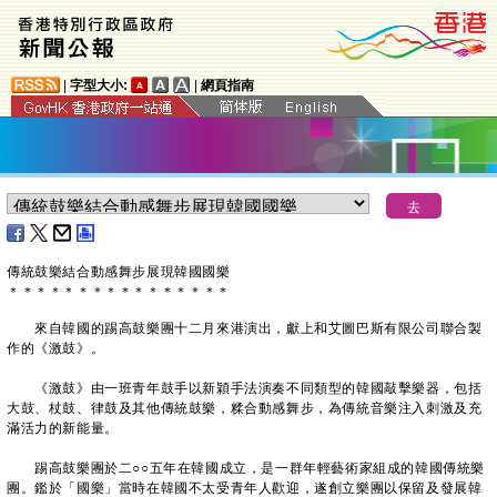
|
字型大小:
|
網頁指南
傳統鼓樂結合動感舞步展現韓國國樂
＊
＊
＊
＊
＊
＊
＊
＊
＊
＊
＊
＊
＊
＊
＊
＊
來自韓國的踢高鼓樂團十二月來港演出，獻上和艾圖巴斯有限公司聯合製
作的《激鼓》。
《激鼓》由一班青年鼓手以新穎手法演奏不同類型的韓國敲擊樂器，包括
大鼓、杖鼓、律鼓及其他傳統鼓樂，糅合動感舞步，為傳統音樂注入刺激及充
滿活力的新能量。
踢高鼓樂團於二○○五年在韓國成立，是一群年輕藝術家組成的韓國傳統樂
團。鑑於「國樂」當時在韓國不太受青年人歡迎，遂創立樂團以保留及發展韓