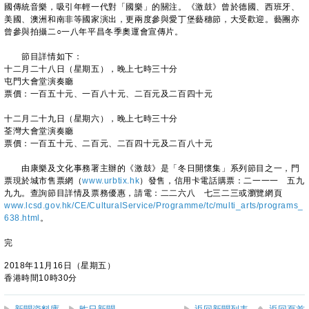
國傳統音樂，吸引年輕一代對「國樂」的關注。《激鼓》曾於德國、西班牙、
美國、澳洲和南非等國家演出，更兩度參與愛丁堡藝穗節，大受歡迎。藝團亦
曾參與拍攝二○一八年平昌冬季奧運會宣傳片。
節目詳情如下：
十二月二十八日（星期五），晚上七時三十分
屯門大會堂演奏廳
票價：一百五十元、一百八十元、二百元及二百四十元
十二月二十九日（星期六），晚上七時三十分
荃灣大會堂演奏廳
票價：一百五十元、二百元、二百四十元及二百八十元
由康樂及文化事務署主辦的《激鼓》是「冬日開懷集」系列節目之一，門
票現於城市售票網（
www.urbtix.hk
）發售，信用卡電話購票：二一一一 五九
九九。查詢節目詳情及票務優惠，請電：二二六八 七三二三或瀏覽網頁
www.lcsd.gov.hk/CE/CulturalService/Programme/tc/multi_arts/programs_
638.html
。
完
2018年11月16日（星期五）
香港時間10時30分