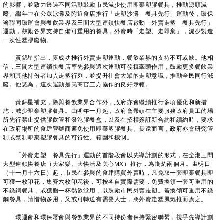
的影響，並致力透過不同活動鼓勵市民減少使用即棄塑膠餐具，推動源頭減
廢。繼年中在公眾泳灘及附近食店推行「走塑沙灘 餐具先行」運動後，環保
署聯同環運會與餐飲業界及三間大型連鎖快餐店啟動「外賣走塑 餐具先行」
運動，鼓勵各界支持自備可重用的餐具，外賣時「走塑、走即棄」，減少製造
一次性塑膠廢物。
黃錦星指出，要成功推行外賣走塑運動，餐飲業界的支持不可或缺。他相
信，三間大型連鎖快餐店率先參與這次運動可發揮牽頭作用，鼓勵更多餐飲業
界和其他持份者加入走塑行列，並提升社會大眾的走塑意識，推動全民同行減
廢。他認為，這次運動是民商官三方協作的良好示範。
黃錦星補充，除與餐飲業界合作外，政府亦會繼續推行多項優化和新措
施，減少即棄塑膠餐具。由明年一月起，政府會帶頭在主要服務政府員工的場
所先行禁止提供膠飲管和發泡膠餐盒，以及在招標簽訂新合約和續約時，要求
在政府場所的食肆營辦商避免使用即棄塑膠餐具。長遠而言，政府亦會研究管
制或禁制即棄塑膠餐具的可行性、範圍和機制。
「外賣走塑 餐具先行」運動的首階段會以先導計劃的形式，在全港三間
大型連鎖快餐店（大家樂、大快活及美心MX）推行，為期約兩個月。由明日
（十一月十六日）起，市民在參與的食肆購買外賣時，凡免取一套即棄餐具即
可獲一枚印花，集齊六枚印花後，可按各自實際需要，免費換領一套可重用的
不銹鋼餐具，或獲贈一杯熱飲堂用，以鼓勵市民外賣走塑。若換領可重用不銹
鋼餐具，請惜物多用，又或可轉送有需要人士，將外賣走塑風氣推而廣之。
環運會和環保署會與餐飲業界的不同持份者保持緊密聯繫，視乎先導計劃