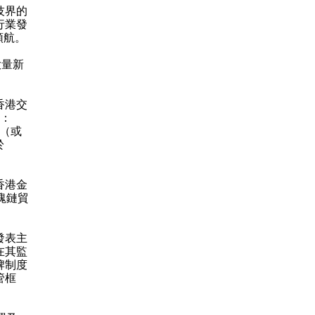
技界的
行業發
領航。
大量新
香港交
：
t（或
於
香港金
塊鏈貿
發表
主
在其監
牌制度
管框