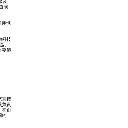
署及
通道演
、
夥伴也
融科技
灣區。
重要範
。
來直接
員負責
、初創
國內