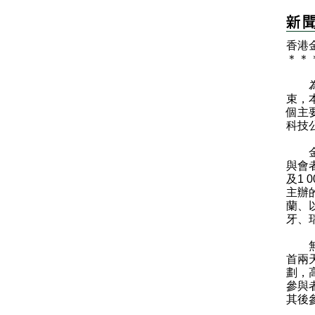
香港
＊
＊
為期
束，
個主
科技
金融
與會
及1
主辦
蘭、
牙、
無論
首兩天
劃，
參與
其後