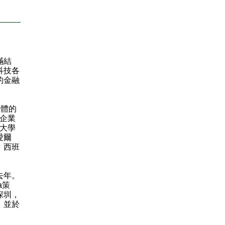
滿結
科技各
的金融
濟體的
創企業
及大學
愛爾
、西班
去年。
a策
深圳，
，並於