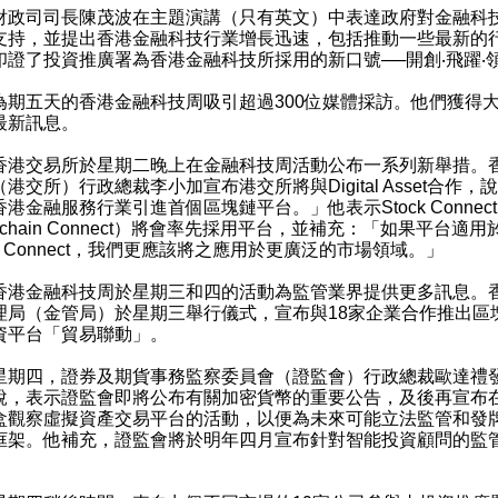
司司長陳茂波在主題
演講
（只有英文）中表達政府對金融科
支持，並提出香港金融科技行業增長迅速，包括推動一些最新的
印證了投資推廣署為香港金融科技所採用的新口號──開創‧飛躍‧
五天的香港金融科技周吸引超過300位媒體採訪。他們獲得
最新訊息。
交易所於星期二晚上在金融科技周活動公布一系列新舉措。
（港交所）行政總裁李小加宣布港交所將與
Digital Asset
合作，說
港金融服務行業引進首個區塊鏈平台。」他表示Stock Connec
ckchain Connect）將會率先採用平台，並補充：「如果平台適用
ck Connect，我們更應該將之應用於更廣泛的市場領域。」
金融科技周於星期三和四的活動為監管業界提供更多訊息。
理局（金管局）於星期三舉行儀式，宣布與18家企業合作推出區
資平台「
貿易聯動
」。
四，證券及期貨事務監察委員會（證監會）行政總裁歐達禮
說
，表示證監會即將公布有關加密貨幣的
重要公告
，及後再宣布
盒觀察虛擬資產交易平台的活動，以便為未來可能立法監管和發
框架。他補充，證監會將於明年四月宣布針對智能投資顧問的監