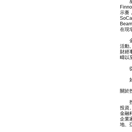
星期
Fin
示賽
SoC
Be
在現
金融
活動
財經
疇以
從舞
如欲
關於
投資
投資
金融
企業
地、