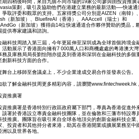
四稍後時間，來自九個不同市場的19家公司參與由投資推廣
novasia策劃，吸引及協助他們在港建立業務的最新活動──快速
，爭取評委和觀眾的支持。五家得獎公司分別是AIZEN（南韓）
ash（新加坡）、BluefireAI（香港）、AAAccell（瑞士）和
amAndGo（新加坡）獲得由14位快速通道合作夥伴贊助的獎品，
場提供專家建議和諮詢。
科技周踏入第三屆，今年更延伸至深圳成為全球首個跨境金
。活動展示了香港面向擁有7 000萬人口和商機處處的粤港澳大
事務及庫務局局長劉怡翔亦提及到香港和深圳在金融科技的多個
至創新科技方面的合作。
台上移師至會議桌上，不少企業達成交易合作並發表公告。
了解金融科技周更多精彩內容，請瀏覽
www.fintechweek.hk
投資推廣署
推廣署是香港特別行政區政府屬下部門，專責為香港促進外
。該署於香港設立專責
金融科技團隊
，並在倫敦和三藩市特設專
科技推廣。團隊旨在吸引來自全球各地頂尖的創新金融科技企業
家、投資者和其他持分者來港，助其在香港開業或擴展業務至中
亞洲以及世界各地。