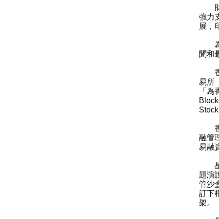
財政
強力
展，
為期
聞和
香港
易所
「為香
Blo
Sto
香港
融管
易融
星期
題演
管沙
訂下
架。