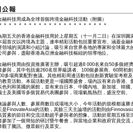
金融科技周成為全球首個跨境金融科技活動（附圖）
＊
＊
＊
＊
＊
＊
＊
＊
＊
＊
＊
＊
＊
＊
＊
＊
＊
＊
＊
＊
＊
＊
五天的香港金融科技周於上星期五（十一月二日）在深圳圓
本屆首次以跨境為主題，連串精彩活動包括重要宣布、涵蓋金融
要領域的演講和小組討論，吸引來自世界各地的專家和全球最大
公司參與，盡顯香港為亞洲金融科技樞紐的領導地位。
科技周由投資推廣署主辦，吸引超過8 000名來自50多個經
者參與，其中包括逾260名世界級講者、100個參展商、60間初
 000多場商業配對會議。其他精彩周邊活動包括創新實驗室考察
的教育活動。本屆活動更是一場國際盛會，場內設有來自香港、
以色列和英國的展館，並有來自日本、中國內地、新加坡、韓國
瑞士及美國等多個貿易代表團參與，現場氣氛熱烈，盛況空前。
參與人數、參展商數目或場地大小，今年活動的規模都遠勝
是FinovateAsia的活動，其餘三天主論壇的活動則由Finnovasi
高質素的節目和交流活動超乎參與者的想像。活動於星期五移至
者參加了一個簡短的研討暨午餐會，與當地企業和政府官員交流
參觀了騰訊、微眾銀行及眾安。