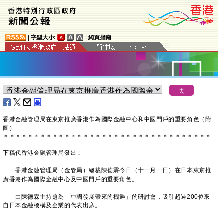
|
字型大小:
|
網頁指南
香港金融管理局在東京推廣香港作為國際金融中心和中國門戶的重要角色（附
圖）
＊
＊
＊
＊
＊
＊
＊
＊
＊
＊
＊
＊
＊
＊
＊
＊
＊
＊
＊
＊
＊
＊
＊
＊
＊
＊
＊
＊
＊
＊
＊
＊
＊
＊
下稿代香港金融管理局發出︰
香港金融管理局（金管局）總裁陳德霖今日（十一月一日）在日本東京推
廣香港作為國際金融中心及中國門戶的重要角色。
由陳德霖主持題為「中國發展帶來的機遇」的研討會，吸引超過200位來
自日本金融機構及企業的代表出席。