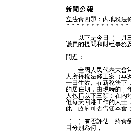
立法會四題：內地稅法
＊
＊
＊
＊
＊
＊
＊
＊
＊
＊
＊
＊
＊
以下是今日（十月三
議員的提問和財經事務
問題：
全國人民代表大會常
人所得稅法修正案（草
一日生效。在新稅法下
的居住期，由現時的一年
人包括以下三類：在內
但每天回港工作的人士
此，政府可否告知本會
（一）有否評估，將會
目分別為何；