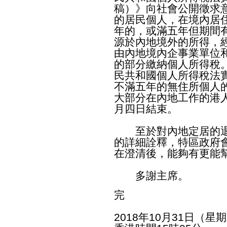
稿）》向社會公開徵求
的居民個人，在境內居住
年的，或滿五年但期間
源於內地境外的所得，
由內地境內企事業單位
的部分繳納個人所得稅
民共和國個人所得稅法
不滿五年的無住所個人
大部分在內地工作的港
月四日結束。
至於對內地定居的退
的詳細詮釋，特區政府
在澄清後，能夠有更能
多謝主席。
完
2018年10月31日（星