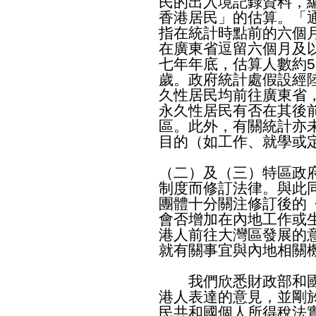
民的出入境記錄資料，
香港居民」的估算。「
指在統計時點前的六個
在廣東省逗留六個月及
七年年底，估算人數約5
歲。政府統計處假設經
久性居民均前往廣東省
永久性居民有否在其後
區。此外，有關統計亦
目的（如工作、就學或
（二）及（三）特區政
制度而修訂法律。與此
團體十分關注修訂後的
會否增加在內地工作或
港人前往大灣區發展的
就有關事宜與內地相關
我們欣悉財政部和國
港人表達的意見，並剛
民共和國個人所得稅法