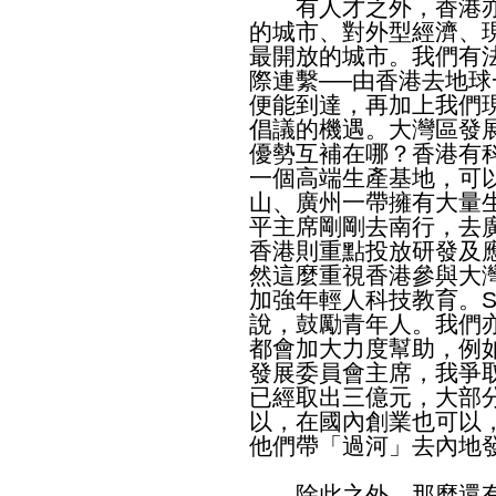
有人才之外，香港亦
的城市、對外型經濟、
最開放的城市。我們有
際連繫──由香港去地
便能到達，再加上我們
倡議的機遇。大灣區發
優勢互補在哪？香港有
一個高端生產基地，可
山、廣州一帶擁有大量
平主席剛剛去南行，去
香港則重點投放研發及
然這麼重視香港參與大
加強年輕人科技教育。S
說，鼓勵青年人。我們
都會加大力度幫助，例
發展委員會主席，我爭
已經取出三億元，大部
以，在國內創業也可以
他們帶「過河」去內地
除此之外，那麼還有