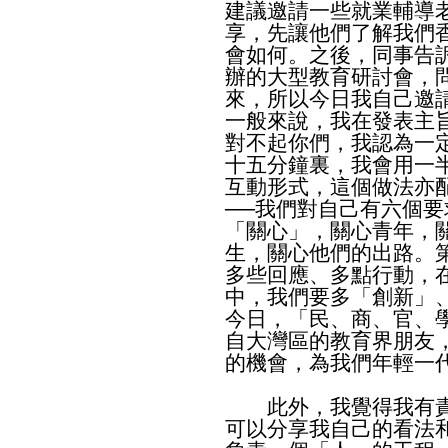
建議邀請一些就業輔導
享，先讓他們了解我們
會如何。之後，同事告
辦的大型教育研討會，
來，所以今日我自己邀
一般來說，我在發表主
對不起你們，我認為一
十五分鐘裏，我會用一
互動形式，這個做法亦
──我們對自己有六個
「關心」，關心青年，
生，關心他們的出路。
多些回應、多點行動，
中，我們要多「創新」
今日，「民、商、官、
自大灣區的教育界朋友
的機會，為我們年輕一
此外，我覺得我有責
可以分享我自己的看法