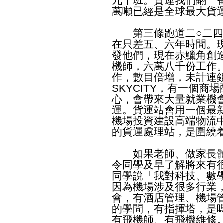
九十班。貨運我們翻一
萬噸已經是全球最大貨
第三條跑道二○二四年
在只差五、六年時間。
發他們，現在赤鱲角創
機師，六萬八千份工作
作，數目倍增，未計連
SKYCITY，有一個
心，會帶來大量就業機
運。貨運站會用一個最
機場投資建設高端物流
的貨運處理站，是圍繞
如果老師、做家長體
令同學及早了解將來有
同學說「我對科技、數
因為機場涉及很多行業
會，有酒店管理、機場
的學問，有指揮塔，是
有飛機師、有飛機維修