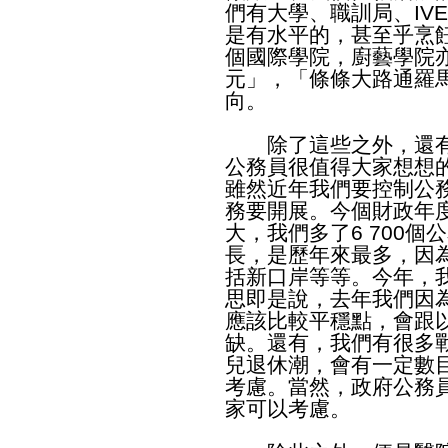
們有大學、職訓局、IV
是有水平的，甚至乎烹
個國際學院，廚藝學院
元」，「條條大路通羅
向。
除了這些之外，還有
公務員很值得大家想想
雖然近年我們要控制公
務要開展。今個財政年
大，我們多了6 700
長，是歷年來最多，因
括新口岸等等。今年，
思即是說，去年我們因
應該比較平穩點，會跟
缺。還有，我們有很多
兒退休潮，會有一定數
考慮。當然，政府公務
家可以考慮。