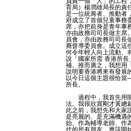
負責一個「人」的工程
育局）楊潤雄局長的責
是一位統籌者、推動者
府成立了首個兒童事務
席，亦把前身是青年事
亦由政務司司長做主席
員會，亦由政務司司長
裔督導委員會。成立這
何令年輕人向上流動、
說「國家所需 香港所
補。推而廣之，我想用
說明要香港將來有發展
以今日這個主題很恰當
所長。
過程中，我首先用開
法。我很欣賞剛才黃總
此之前，我想先和大家
是亮麗的、是充滿機遇
始。作為輔導老師、作
代的所有朋友，應該開