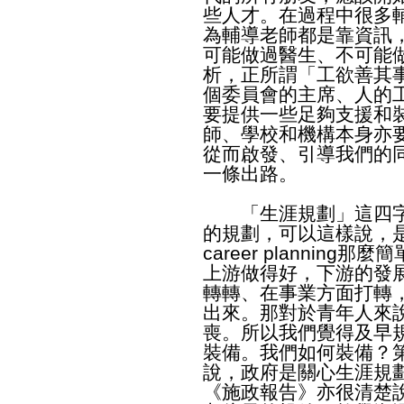
些人才。在過程中很多
為輔導老師都是靠資訊
可能做過醫生、不可能
析，正所謂「工欲善其
個委員會的主席、人的
要提供一些足夠支援和
師、學校和機構本身亦
從而啟發、引導我們的
一條出路。
「生涯規劃」這四字
的規劃，可以這樣說，是一個l
career planni
上游做得好，下游的發
轉轉、在事業方面打轉
出來。那對於青年人來
喪。所以我們覺得及早
裝備。我們如何裝備？
說，政府是關心生涯規
《施政報告》亦很清楚