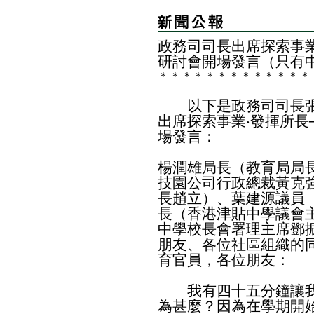
政務司司長出席探索事業‧
研討會開場發言（只有
＊
＊
＊
＊
＊
＊
＊
＊
＊
＊
＊
＊
＊
以下是政務司司長張
出席探索事業‧發揮所長
場發言：
楊潤雄局長（教育局局
技園公司行政總裁黃克
長趙立）、葉建源議員
長（香港津貼中學議會
中學校長會署理主席鄧
朋友、各位社區組織的
育官員，各位朋友：
我有四十五分鐘讓我
為甚麼？因為在學期開