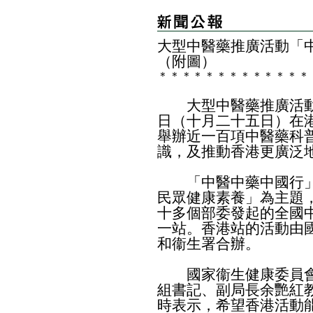
大型中醫藥推廣活動「
（附圖）
＊
＊
＊
＊
＊
＊
＊
＊
＊
＊
＊
＊
＊
大型中醫藥推廣活動
日（十月二十五日）在
舉辦近一百項中醫藥科
識，及推動香港更廣泛
「中醫中藥中國行」
民眾健康素養」為主題
十多個部委發起的全國
一站。香港站的活動由
和衞生署合辦。
國家衞生健康委員會
組書記、副局長余艷紅
時表示，希望香港活動