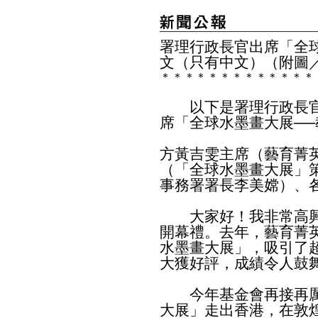
署理行政長官出席「全
文（只有中文）（附圖
＊
＊
＊
＊
＊
＊
＊
＊
＊
＊
＊
＊
＊
以下是署理行政長官
席「全球水墨畫大展─
方黃吉雯主席（藝育菁
（「全球水墨畫大展」策展
事務署署長李美嫦）、
大家好！我非常高興
開幕禮。去年，藝育菁
水墨畫大展」，吸引了
大獲好評，成績令人鼓
今年基金會再接再厲
大展」走出香港，在敦煌