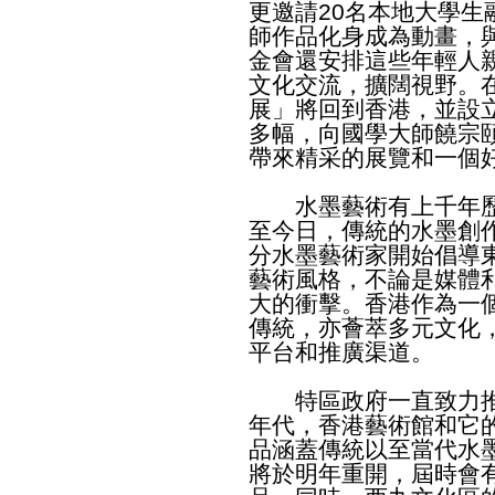
更邀請20名本地大學生
師作品化身成為動畫，
金會還安排這些年輕人
文化交流，擴闊視野。
展」將回到香港，並設
多幅，向國學大師饒宗
帶來精采的展覽和一個
水墨藝術有上千年歷
至今日，傳統的水墨創
分水墨藝術家開始倡導
藝術風格，不論是媒體
大的衝擊。香港作為一
傳統，亦薈萃多元文化
平台和推廣渠道。
特區政府一直致力推
年代，香港藝術館和它
品涵蓋傳統以至當代水
將於明年重開，屆時會