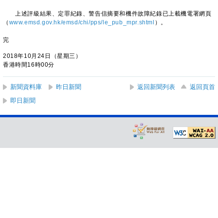
上述評級結果、定罪紀錄、警告信摘要和機件故障紀錄已上載機電署網頁
（
www.emsd.gov.hk/emsd/chi/pps/le_pub_mpr.shtml
）。
完
2018年10月24日（星期三）
香港時間16時00分
新聞資料庫
昨日新聞
返回新聞列表
返回頁首
即日新聞