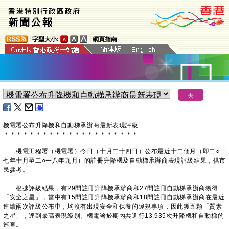
|
字型大小:
|
網頁指南
機電署公布升降機和自動梯承辦商最新表現評級
＊
＊
＊
＊
＊
＊
＊
＊
＊
＊
＊
＊
＊
＊
＊
＊
＊
＊
＊
＊
＊
機電工程署（機電署）今日（十月二十四日）公布最近十二個月（即二○一
七年十月至二○一八年九月）的註冊升降機及自動梯承辦商表現評級結果，供市
民參考。
根據評級結果，有29間註冊升降機承辦商和27間註冊自動梯承辦商獲得
「安全之星」，當中有15間註冊升降機承辦商和18間註冊自動梯承辦商在最近
連續兩次評級公布中，均沒有出現安全和保養的違規事項，因此獲五顆「質素
之星」，達到最高表現級別。機電署於期內共進行13,935次升降機和自動梯的
巡查。