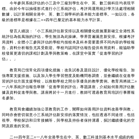
今年參與系統評估的小三及中三級別學生在中、英、數三個科目均表現平
穩。由於今年以抽樣形式進行小三系統評估，考評局運用統計學方法處理相關
數據，以計算相關全港中、英、數三個學科的基本能力達標率。一如以往，各
級的達標率是根據在二○○四年已釐定的基本能力水平計算。
發言人續說：「小三系統評估新安排以及相關優化措施重新確立全港性系
統評估為低風險的評估，學生無須為此操練。學界普遍滿意新安排。根據考評
局資料，全體小三參與評估的學校均按校本及科本需要選擇不同內容的學校報
告，資料分析報告尤其受歡迎。學校均認同評估報告提供有用資料，能協助學
校發展更適切的課程計劃及學與教策略，在課堂中落實『促進學習的評
估』。」
教育局已恆常化四項優化措施：改良試卷及題目設計、優化學校報告、加
強專業支援措施、以及加入學生學習態度及動機問卷調查，並會繼續在促進學
習的評估方面支援學校，以推動學校之間分享優良的教學實例。教育局將就二○
一八年系統評估報告舉辦「促進學習的評估」專題講座，介紹如何善用評估數
據及資料促進學與教。講座將於十一月進行，教師可透過教育局培訓行事曆報
名參加。
教育局會繼續加強公眾教育的工作，闡釋如何善用評估資料改善學與教，
同時亦會密切留意小三系統評估新安排的落實情況，包括透過不同途徑，包括
視學、學校探訪和日常接觸等，與學校及持份者保持溝通，探討繼續優化的空
間及跟進的安排。
二○○四年至二○一八年全港學生在中、英、數三科達到基本水平成績的相