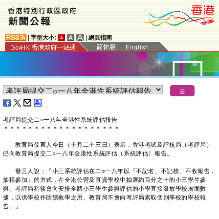
|
字型大小:
|
網頁指南
考評局提交二○一八年全港性系統評估報告
＊
＊
＊
＊
＊
＊
＊
＊
＊
＊
＊
＊
＊
＊
＊
＊
＊
＊
＊
教育局發言人今日（十月二十三日）表示，香港考試及評核局（考評局）
已向教育局提交二○一八年全港性系統評估（系統評估）報告。
發言人說：「小三系統評估在二○一八年以『不記名、不記校、不收報告，
抽樣參加』的方式，在全港公營及直資學校中抽選約百分之十的小三學生參
與。考評局稍後會向安排全體小三學生參與評估的小學直接發放學校層面數
據，以供學校作回饋教學之用。教育局不會向考評局索取個別學校的學校報
告。」