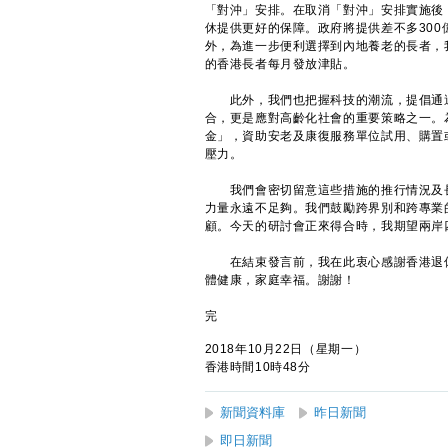
「對沖」安排。在取消「對沖」安排實施後
休提供更好的保障。政府將提供差不多30
外，為進一步便利選擇到內地養老的長者，
的香港長者每月發放津貼。
此外，我們也把握科技的潮流，提倡通過
合，更是應對高齡化社會的重要策略之一。
金」，資助安老及康復服務單位試用、購置
壓力。
我們會密切留意這些措施的推行情況及長
力量永遠不足夠。我們鼓勵跨界別和跨專業
顧。今天的研討會正來得合時，我期望兩岸
在結束發言前，我在此衷心感謝香港退休
體健康，家庭幸福。謝謝！
完
2018年10月22日（星期一）
香港時間10時48分
新聞資料庫
昨日新聞
即日新聞