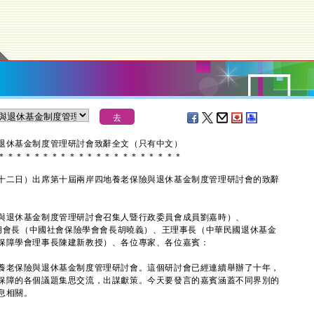
退休基金制度管理研討會致辭全文（只有中文）
＊
＊
＊
＊
＊
＊
＊
＊
＊
＊
＊
＊
＊
＊
＊
＊
＊
＊
＊
＊
＊
二日）出席第十屆兩岸四地養老保險與退休基金制度管理研討會的致辭
與退休基金制度管理研討會召集人暨行政委員會成員劉嘉時）、
、胡會長（中國社會保險學會會長胡曉義）、王理事長（中華民國退休基金
保障學會理事長陳建新教授）、各位專家、各位嘉賓：
老保險與退休基金制度管理研討會。這個研討會已經連續舉辦了十年，
保障的各個議題集思交流，出謀獻策。今天要發言的嘉賓涵蓋不同界別的
息相關。