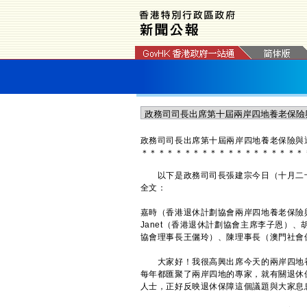
政務司司長出席第十屆兩岸四地養老保險與
＊
＊
＊
＊
＊
＊
＊
＊
＊
＊
＊
＊
＊
＊
＊
＊
＊
＊
＊
以下是政務司司長張建宗今日（十月二十
全文：
嘉時（香港退休計劃協會兩岸四地養老保險
Janet（香港退休計劃協會主席李子恩）
協會理事長王儷玲）、陳理事長（澳門社會
大家好！我很高興出席今天的兩岸四地養
每年都匯聚了兩岸四地的專家，就有關退休
人士，正好反映退休保障這個議題與大家息