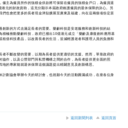
，僱主為僱員所作的強積金供款將可保留在僱員的強積金戶口，為僱員退
0億港元的財政資助，這充分顯示本屆政府維護僱員的退休保障的決心。另
我們也會把更多的長者現金津貼擴展至廣東及福建，向在這兩個省份定居
創新的方式去滿足長者的需要。樂齡科技是安老服務和創新科技的結
為積極推動樂齡科技，政府已撥出10億港元成立「樂齡及康復創科應用基
或租借科技產品，以改善長者的生活，並減輕護老者和護理人員的負擔和
者不斷改變的需要，以期為長者提供更適切的支援。然而，單靠政府的
的協作，以及公營部門與私營機構之間的合作，為長者提供更全面的照
四地的專家能就退休保障這個議題提出精闢意見及創新構思。
計劃協會舉辦今天的研討會，也祝願今天的活動圓滿成功，在座各位身
返回新聞列表
返回頁首