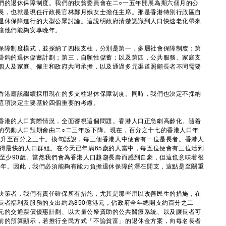
的退休保障制度。我們的扶貧委員會在二○一五年開展為期六個月的公
長，也就是現任行政長官林鄭月娥女士擔任主席。那是香港特別行政區自
退休保障進行的大型公眾討論。這說明政府清楚認識到人口快速老化帶來
讓他們能夠安享晚年。
障制度模式，並採納了四根支柱，分別是第一，多層社會保障制度；第
掛鈎的退休儲蓄計劃；第三，自願性儲蓄；以及第四，公共服務、家庭支
個人及家庭、僱主和政府共同承擔，以及通過多元渠道照顧長者不同需要
港應該繼續採用現在的多支柱退休保障制度。同時，我們也決定不採納
這項決定主要基於四個重要的考慮。
港的人口實際情況，全面審視這個問題。香港人口正急劇高齡化。隨着
的勞動人口預期會由二○二三年起下降。現在，百分之十七的香港人口年
會上升至百分之三十。換句話說，每三個香港人中便會有一位是長者。香港人
長得最快的人口群組。在今天已年滿65歲的人當中，每五位便會有三位活到
到至少90歲。當然我們會為香港人口越趨長壽而感到自豪，但這也意味着很
30年。因此，我們必須能夠有能力負擔退休保障的潛在開支，這點是至關重
策者，我們有責任確保所有措施，尤其是那些用以改善民生的措施，在
長者福利及服務的支出約為850億港元，佔政府全年總開支約百分之二
元的交通票價優惠計劃、以大量公帑資助的公共醫療系統、以及讓長者可
前的預算顯示，若推行全民方式「不論貧富」的退休金方案，向每名長者