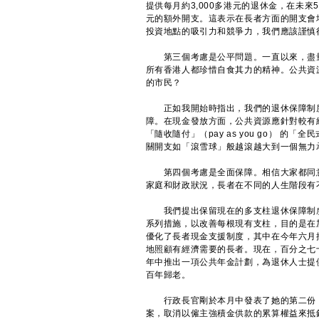
提供每月約3,000多港元的退休金，在未來
元的額外開支。這表示在長者方面的開支會
投資地點的吸引力和競爭力，我們應該謹慎
第三個考慮是公平問題。一直以來，盡量
所有香港人都珍惜自食其力的精神。公共資
的市民？
正如我開始時指出，我們的退休保障制度
障。在現金發放方面，公共資源應針對較有
「隨收隨付」（pay as you go） 
關開支如「滾雪球」般越滾越大到一個無力
第四個考慮是全面保障。相信大家都同意
家庭和財政狀況，長者在不同的人生階段有
我們提出保留現在的多支柱退休保障制度
系列措施，以改善每根現有支柱，目的是在
優化了長者現金支援制度，其中在今年六月推
地照顧有經濟需要的長者。現在，百分之七
年中推出一項公共年金計劃，為退休人士提
百年歸老。
行政長官剛於本月中發表了她的第二份《
案，取消以僱主強積金供款的累算權益來抵