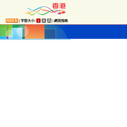
|
字型大小:
|
網頁指南