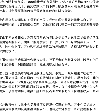
50年的開支會高達24,000億港元的額外開支，或相等於平均每年480億港
增加約百分之六十。由於勞動人口的下降，以及加稅可能會減低香港作為
行事，以免需要承擔的費用最終耗盡政府的財政儲備。
利用公共資源幫助有需要的市民，我們的理念是要鼓勵港人自力更生。
源是有限的，我們要撫心自問，怎樣才能以比較公平的方式去幫助有需要
由不同支柱組成，通過各種形式的援助為長者的退休生活提供適切的保
經濟需要的長者。從跨代的角度看公平一點，我們不希望留給子孫一個
的「全民式」退休金制度。其他已發展經濟體系的經驗顯示，這種制度可能會令相
承擔的水平。
退休保障不應單單包含財政資助。視乎長者的年齡及身體，以及他們的
不同的需要，例如醫療服務、社區照顧及財政資助。
，並不是認為單單維持現狀便已足夠。事實上，政府在去年初公布了一
加強退休保障力度的同時，也維持制度的財政可持續性。舉例來說，我們
出每月約3,500港元的高額長者生活津貼，通過簡單的申報安排，更好
十二的長者都有領取政府的現金支援。另外，香港按揭證券公司也在今年
供多一項理財選擇，讓參加計劃的長者可以每個月享有保證的收入，直到
施政報告》，當中也提及幾項改善退休保障的措施。其中包括提出方
銷僱員遣散費和長期服務金的安排，也就是香港社會一直在討論的取消