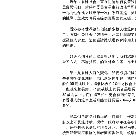
近年，香港社會一直在討論如何改善我們
眾參與活動，當時的委員會是由前政務司司
一九九七年成立以來第一次由政府發起，就
的挑戰，並致力為長者提供更妥善的支援，
香港參考世界銀行倡議的多根支柱退休保
二，強制性公積金（強積金）及其他與職業
援及個人資產。這個設計體現退休保障應由
的原則。
經過六個月的公眾參與活動，我們認為香
全民方式「不論貧富」的退休金方案。作出
第一是香港人口的變化。我們必須根據香
香港戰後嬰兒潮的一代已屆退休年齡，我們
齡在65歲或以上，這個比例在20年之後
口也越來越長壽，75歲或以上的長者是增
85歲或以上，而在這三位中更會有兩位活
多香港人的退休生活可能會延長至20年或
要的。
第二個考慮是財政上的可持續性。作為決
財政上可長遠持續。現時，政府每年在各項
十。這些包括免供款的現金津貼、每程兩港
接受私營醫療服務的長者醫療券計劃。較早