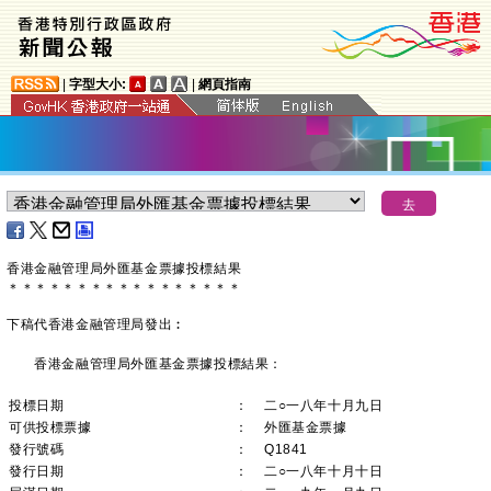
|
字型大小:
|
網頁指南
香港金融管理局外匯基金票據投標結果
＊
＊
＊
＊
＊
＊
＊
＊
＊
＊
＊
＊
＊
＊
＊
＊
＊
下稿代香港金融管理局發出︰
香港金融管理局外匯基金票據投標結果：
投標日期
：
二○一八年十月九日
可供投標票據
：
外匯基金票據
發行號碼
：
Q1841
發行日期
：
二○一八年十月十日