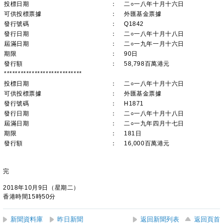
投標日期
：
二○一八年十月十六日
可供投標票據
：
外匯基金票據
發行號碼
：
Q1842
發行日期
：
二○一八年十月十八日
屆滿日期
：
二○一九年一月十六日
期限
：
90日
發行額
：
58,798百萬港元
****************************
投標日期
：
二○一八年十月十六日
可供投標票據
：
外匯基金票據
發行號碼
：
H1871
發行日期
：
二○一八年十月十八日
屆滿日期
：
二○一九年四月十七日
期限
：
181日
發行額
：
16,000百萬港元
完
2018年10月9日（星期二）
香港時間15時50分
新聞資料庫
昨日新聞
返回新聞列表
返回頁首