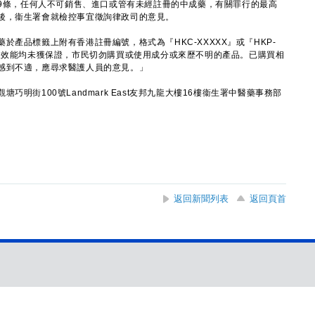
9條，任何人不可銷售、進口或管有未經註冊的中成藥，有關罪行的最高
後，衞生署會就檢控事宜徵詢律政司的意見。
品標籤上附有香港註冊編號，格式為『HKC-XXXXX』或『HKP-
質及效能均未獲保證，市民切勿購買或使用成分或來歷不明的產品。已購買相
感到不適，應尋求醫護人員的意見。」
街100號Landmark East友邦九龍大樓16樓衞生署中醫藥事務部
返回新聞列表
返回頁首