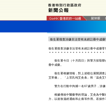
衞生署搜查涉嫌非法管有未經註冊中成藥零
＊
＊
＊
＊
＊
＊
＊
＊
＊
＊
＊
＊
＊
＊
＊
＊
＊
＊
＊
衞生署今日（十月四日）與警方採取聯合
冊中成藥。
衞生署根據情報，對上述檔位展開調查及
艾草條」、「上官氏纯艾灸条」和「温灸艾
警方在行動中拘捕一名67歲男子，涉嫌
根據傳統中醫藥學的理論，艾灸為中醫療
力，以達致溫經通絡和止痛等作用。若操作