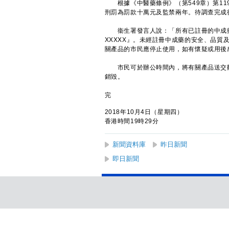
根據《中醫藥條例》（第549章）第11
刑罰為罰款十萬元及監禁兩年。待調查完成
衞生署發言人說：「所有已註冊的中成藥於產
XXXXX』。未經註冊中成藥的安全、品
關產品的市民應停止使用，如有懷疑或用後
市民可於辦公時間內，將有關產品送交觀塘巧明
銷毀。
完
2018年10月4日（星期四）
香港時間19時29分
新聞資料庫
昨日新聞
即日新聞