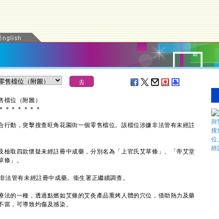
售檔位（附圖）
＊
＊
＊
＊
＊
＊
＊
行動，突擊搜查旺角花園街一個零售檔位。該檔位涉嫌非法管有未經註
檢取四款懷疑未經註冊中成藥，分別名為「上官氏艾草條」、「帝艾堂
草條」。
非法管有未經註冊中成藥。衞生署正繼續調查。
法的一種，透過點燃如艾條的艾灸產品熏烤人體的穴位，借助熱力及藥
不當，可導致灼傷及感染。