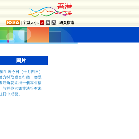
|
字型大小:
|
網頁指南
圖片