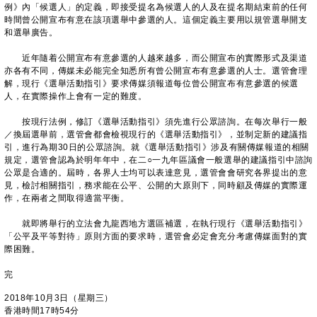
例》內「候選人」的定義，即接受提名為候選人的人及在提名期結束前的任何
時間曾公開宣布有意在該項選舉中參選的人。這個定義主要用以規管選舉開支
和選舉廣告。
近年隨着公開宣布有意參選的人越來越多，而公開宣布的實際形式及渠道
亦各有不同，傳媒未必能完全知悉所有曾公開宣布有意參選的人士。選管會理
解，現行《選舉活動指引》要求傳媒須報道每位曾公開宣布有意參選的候選
人，在實際操作上會有一定的難度。
按現行法例，修訂《選舉活動指引》須先進行公眾諮詢。在每次舉行一般
／換屆選舉前，選管會都會檢視現行的《選舉活動指引》，並制定新的建議指
引，進行為期30日的公眾諮詢。就《選舉活動指引》涉及有關傳媒報道的相關
規定，選管會認為於明年年中，在二○一九年區議會一般選舉的建議指引中諮詢
公眾是合適的。屆時，各界人士均可以表達意見，選管會會研究各界提出的意
見，檢討相關指引，務求能在公平、公開的大原則下，同時顧及傳媒的實際運
作，在兩者之間取得適當平衡。
就即將舉行的立法會九龍西地方選區補選，在執行現行《選舉活動指引》
「公平及平等對待」原則方面的要求時，選管會必定會充分考慮傳媒面對的實
際困難。
完
2018年10月3日（星期三）
香港時間17時54分