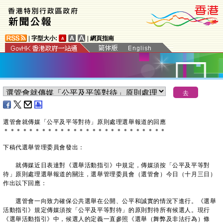
|
字型大小:
|
網頁指南
選管會就傳媒「公平及平等對待」原則處理選舉報道的回應
＊
＊
＊
＊
＊
＊
＊
＊
＊
＊
＊
＊
＊
＊
＊
＊
＊
＊
＊
＊
＊
＊
＊
＊
＊
＊
下稿代選舉管理委員會發出：
就傳媒近日表達對《選舉活動指引》中規定，傳媒須按「公平及平等對
待」原則處理選舉報道的關注，選舉管理委員會（選管會）今日（十月三日）
作出以下回應：
選管會一向致力確保公共選舉在公開、公平和誠實的情況下進行。《選舉
活動指引》規定傳媒須按「公平及平等對待」的原則對待所有候選人。現行
《選舉活動指引》中，候選人的定義一直參照《選舉（舞弊及非法行為）條