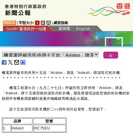
|
字型大小:
|
網頁指南
機電署呼籲市民停用十五款「Ariston」牌及「Indesit」牌滾筒式乾衣機
＊
＊
＊
＊
＊
＊
＊
＊
＊
＊
＊
＊
＊
＊
＊
＊
＊
＊
＊
＊
＊
＊
＊
＊
＊
＊
＊
＊
＊
＊
＊
＊
機電工程署今日（九月二十七日）呼籲市民立即停用「Ariston」牌及
「Indesit」牌十五個型號的滾筒式乾衣機，製造商發現該批型號的乾衣機的加
熱部件有機會因接觸到過量衣物纖維而構成起火風險。
該十五款滾筒式乾衣機於二○○四年四月起發售，型號如下：
品牌
型號
1.
Indesit
IDC75EU