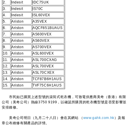
2.
Indesit
IDC75UK
3.
Indesit
IS70C
4.
Indesit
ISL60VEX
5.
Ariston
A35VEX
6.
Ariston
AQCF851BUAUS
7.
Ariston
AS600VEX
8.
Ariston
AS60VEX
9.
Ariston
AS700VEX
10.
Ariston
ASL600VEX
11.
Ariston
ASL700CXAG
12.
Ariston
ASL700VEX
13.
Ariston
ASL70CXEX
14.
Ariston
TCF87B6H1AUS
15.
Ariston
TVF75C6H1AUS
市民如已購買上述型號的滾筒式乾衣機，可致電供應商美奇（香港）有限
公司（美奇公司）熱線3750 9199，以確認所購買的乾衣機型號是否受影響並
安排維修。
美奇公司明日（九月二十八日）會在其網站 （
www.gahk.com.hk
）及報
章公布維修有關產品的詳情。