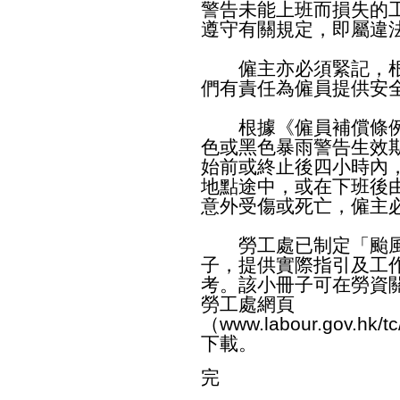
警告未能上班而損失的
遵守有關規定，即屬違
僱主亦必須緊記，根
們有責任為僱員提供安
根據《僱員補償條例
色或黑色暴雨警告生效
始前或終止後四小時內
地點途中，或在下班後
意外受傷或死亡，僱主
勞工處已制定「颱風
子，提供實際指引及工
考。該小冊子可在勞資
勞工處網頁
（
www.labour.gov.hk/tc
下載。
完