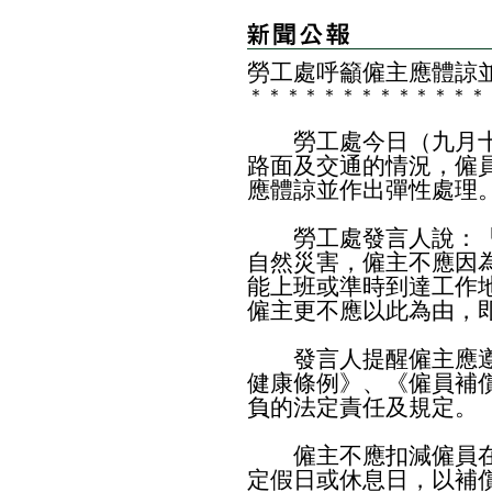
勞工處呼籲僱主應體諒
＊
＊
＊
＊
＊
＊
＊
＊
＊
＊
＊
＊
＊
勞工處今日（九月十
路面及交通的情況，僱
應體諒並作出彈性處理
勞工處發言人說：「
自然災害，僱主不應因
能上班或準時到達工作
僱主更不應以此為由，
發言人提醒僱主應遵
健康條例》、《僱員補
負的法定責任及規定。
僱主不應扣減僱員在
定假日或休息日，以補