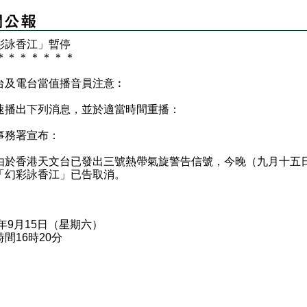
彩詠香江」暫停
＊
＊
＊
＊
＊
＊
＊
台及電台當值播音員注意︰
速播出下列消息，並於適當時間重播：
事務署宣布：
香港天文台已發出三號熱帶氣旋警告信號，今晚（九月十五
「幻彩詠香江」已告取消。
8年9月15日（星期六）
間16時20分