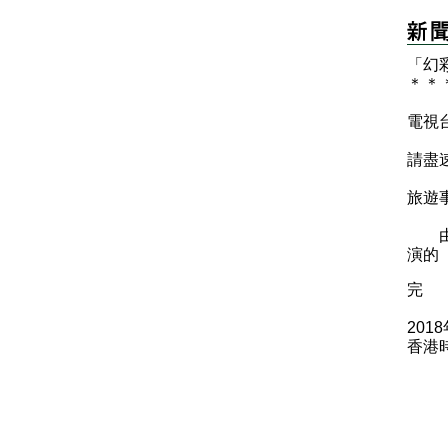
「幻
＊
＊
電視
請盡
旅遊
由於
演的
完
201
香港時