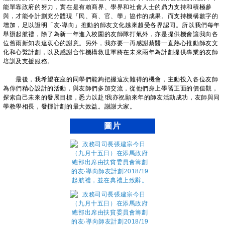
能單靠政府的努力，實在是有賴商界、學界和社會人士的鼎力支持和積極參
與，才能令計劃充分體現「民、商、官、學」協作的成果。而支持機構數字的
增加，足以證明「友‧導向」推動的師友文化越來越受各界認同。所以我們每年
舉辦起航禮，除了為新一年進入校園的友師隊打氣外，亦是提供機會讓我向各
位舊雨新知表達衷心的謝意。另外，我亦要一再感謝蔡醫一直熱心推動師友文
化和心繫計劃，以及感謝合作機構救世軍將在未來兩年為計劃提供專業的友師
培訓及支援服務。
最後，我希望在座的同學們能夠把握這次難得的機會，主動投入各位友師
為你們精心設計的活動，與友師們多加交流，從他們身上學習正面的價值觀，
探索自己未來的發展目標，悉力以赴!我亦祝願來年的師友活動成功，友師與同
學教學相長，發揮計劃的最大效益。謝謝大家。
圖片