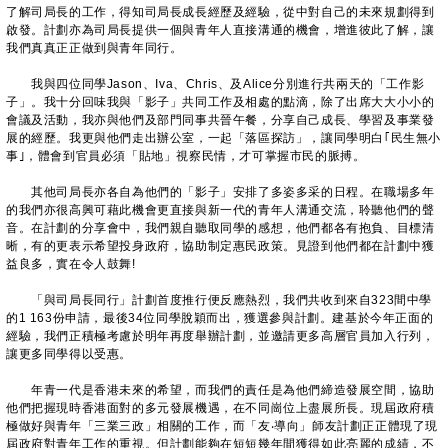
了解司局長的工作，得知司局長成長經歷及經驗，從中對自己的未來規劃得到
啟發。計劃亦為司局長提供一個與青年人直接溝通的機會，增進彼此了解，讓
我們真真正正做到與青年同行。
我與四位同學Jason、Iva、Chris、及Alice分別進行共兩天的「工作影
子」。我十分回味我與「影子」共同工作及相處的點滴，除了出席大大小小的
會議及活動，我亦與他們及部門同事共晉午餐，分享自己成長、學習及事業發
展的經歷。我更與他們走出辦公室，一起「落區探訪」，讓同學明白｢民生無小
事｣，體會到官員必須「貼地」視察民情，才可掌握市民的脈搏。
其他司局長亦各自為他們的「影子」安排了多姿多采的日程。在職場多年
的我們亦很高興可藉此機會更直接與新一代的青年人溝通交流，聆聽他們的聲
音。在計劃的分享會中，我們親自聽取同學的感想，他們都各有抱負、目標清
晰，有的更表示希望投身政府，協助制定惠民政策。見證到他們都在計劃中獲
益良多，實在令人鼓舞!
「與司局長同行」計劃首度推行便反應熱烈，我們共收到來自323間中學
的1 163份申請，最後34位同學脫穎而出，獲選參與計劃。建基於今年正面的
經驗，我們正積極考慮於明年再度舉辦計劃，並邀請更多高層官員加入行列，
讓更多同學得以受惠。
年青一代是香港未來的希望，而我們的責任是為他們締造發展空間，協助
他們把握現時香港面對的多元發展機遇，在不同崗位上盡展所長。現屆政府積
極做好與青年「三業三政」相關的工作，而「友‧導向」師友計劃正正體現了現
屆政府對青年工作的重視。但計劃能夠在短短幾年間獲得如此亮麗的成績，不