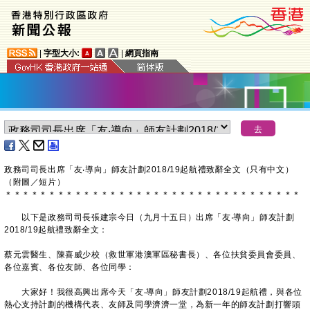
|
字型大小:
|
網頁指南
政務司司長出席「友‧導向」師友計劃2018/19起航禮致辭全文（只有中文）
（附圖／短片）
＊
＊
＊
＊
＊
＊
＊
＊
＊
＊
＊
＊
＊
＊
＊
＊
＊
＊
＊
＊
＊
＊
＊
＊
＊
＊
＊
＊
＊
＊
＊
＊
＊
＊
以下是政務司司長張建宗今日（九月十五日）出席「友‧導向」師友計劃
2018/19起航禮致辭全文：
蔡元雲醫生、陳喜威少校（救世軍港澳軍區秘書長）、各位扶貧委員會委員、
各位嘉賓、各位友師、各位同學：
大家好！我很高興出席今天「友‧導向」師友計劃2018/19起航禮，與各位
熱心支持計劃的機構代表、友師及同學濟濟一堂，為新一年的師友計劃打響頭