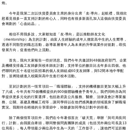
炮。
今年是我第二次以扶貧委員會主席的身分出席「友‧導向」起航禮，我很欣
慰看見很多一直支持計劃的有心人，同時也有很多新面孔加入這個由扶貧委員
會籌劃的「心血結晶」。
相信不用我多說，大家都知道「友‧導向」是以推動師友文化
（mentorship）為主的計劃，由富人生經驗的成年人擔當高中生的人生嚮導，
透過不同類型的職志活動，啟導基層青年人為未來的升學就業作好規劃，尋找
發展方向，促進他們向上流動。
首先，我向大家報告一些好消息。我們今年共邀請到48個政府部門、企業
及機構安排義工友師參與校本師友計劃，支持單位的數目比去年多出四個。他
們聯同約五十名從社區招幕的個人友師組成60支友師隊，與52間本地中學配
對，並將陸續進入校園與高中生進行校本活動。
至於計劃的另一恆常項目—「職場體驗」，支持的機構數目更加大幅上升
了六成，今年共有70個機構提供約900個體驗機會予青年人。我們同時亦為同
學提供更多元化的行業選擇，包括政府及公共服務、醫療、法律及會計專業服
務、公關、基建及機械工程等，讓同學得以在他們感興趣的領域親身了解職場
實況。我期待在稍後的分享環節中，聆聽參加同學在計劃中的得着。
除了兩個恆常項目外，我們在今年暑假首次「破天荒」舉辦「與司局長同
行」計劃，由我親自牽頭，聯同整個問責團隊的成員（包括另外兩位司長及13
位局長），每人帶領最少兩位高中生為一天的「工作影子」，讓他們可近距離