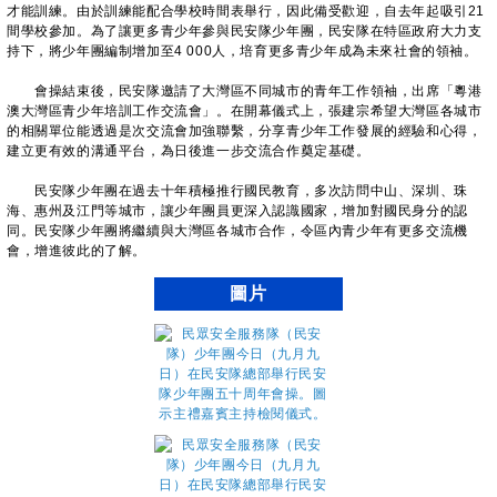
才能訓練。由於訓練能配合學校時間表舉行，因此備受歡迎，自去年起吸引21
間學校參加。為了讓更多青少年參與民安隊少年團，民安隊在特區政府大力支
持下，將少年團編制增加至4 000人，培育更多青少年成為未來社會的領袖。
會操結束後，民安隊邀請了大灣區不同城市的青年工作領袖，出席「粵港
澳大灣區青少年培訓工作交流會」。在開幕儀式上，張建宗希望大灣區各城市
的相關單位能透過是次交流會加強聯繫，分享青少年工作發展的經驗和心得，
建立更有效的溝通平台，為日後進一步交流合作奠定基礎。
民安隊少年團在過去十年積極推行國民教育，多次訪問中山、深圳、珠
海、惠州及江門等城市，讓少年團員更深入認識國家，增加對國民身分的認
同。民安隊少年團將繼續與大灣區各城市合作，令區內青少年有更多交流機
會，增進彼此的了解。
圖片