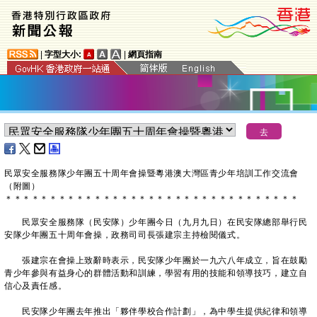
|
字型大小:
|
網頁指南
民眾安全服務隊少年團五十周年會操暨粵港澳大灣區青少年培訓工作交流會
（附圖）
＊
＊
＊
＊
＊
＊
＊
＊
＊
＊
＊
＊
＊
＊
＊
＊
＊
＊
＊
＊
＊
＊
＊
＊
＊
＊
＊
＊
＊
＊
＊
＊
＊
民眾安全服務隊（民安隊）少年團今日（九月九日）在民安隊總部舉行民
安隊少年團五十周年會操，政務司司長張建宗主持檢閱儀式。
張建宗在會操上致辭時表示，民安隊少年團於一九六八年成立，旨在鼓勵
青少年參與有益身心的群體活動和訓練，學習有用的技能和領導技巧，建立自
信心及責任感。
民安隊少年團去年推出「夥伴學校合作計劃」，為中學生提供紀律和領導