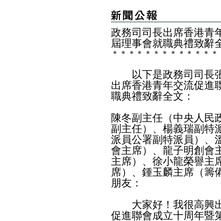
政務司司長出席香港青
屆理事會就職典禮致辭
＊
＊
＊
＊
＊
＊
＊
＊
＊
＊
＊
＊
＊
以下是政務司司長張
出席香港青年交流促進
職典禮致辭全文：
陳冬副主任（中央人民
副主任）、楊義瑞副特
派員公署副特派員）、
會主席）、龍子明創會
主席）、徐小龍榮譽主
席）、鍾玉麟主席（籌
朋友：
大家好！我很高興出
促進聯會成立十周年暨