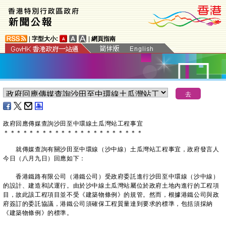
|
字型大小:
|
網頁指南
政府回應傳媒查詢沙田至中環線土瓜灣站工程事宜
＊
＊
＊
＊
＊
＊
＊
＊
＊
＊
＊
＊
＊
＊
＊
＊
＊
＊
＊
＊
＊
＊
就傳媒查詢有關沙田至中環線（沙中線）土瓜灣站工程事宜，政府發言人
今日（八月九日）回應如下：
香港鐵路有限公司（港鐵公司）受政府委託進行沙田至中環線（沙中線）
的設計、建造和試運行。由於沙中線土瓜灣站屬位於政府土地內進行的工程項
目，故此該工程項目並不受《建築物條例》的規管。然而，根據港鐵公司與政
府簽訂的委託協議，港鐵公司須確保工程質量達到要求的標準，包括須採納
《建築物條例》的標準。