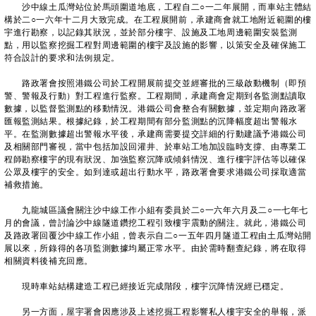
沙中線土瓜灣站位於馬頭圍道地底，工程自二○一二年展開，而車站主體結
構於二○一六年十二月大致完成。在工程展開前，承建商會就工地附近範圍的樓
宇進行勘察，以記錄其狀況，並於部分樓宇、設施及工地周邊範圍安裝監測
點，用以監察挖掘工程對周邊範圍的樓宇及設施的影響，以策安全及確保施工
符合設計的要求和法例規定。
路政署會按照港鐵公司於工程開展前提交並經審批的三級啟動機制（即預
警、警報及行動）對工程進行監察。工程期間，承建商會定期到各監測點讀取
數據，以監督監測點的移動情況。港鐵公司會整合有關數據，並定期向路政署
匯報監測結果。根據紀錄，於工程期間有部分監測點的沉降幅度超出警報水
平。在監測數據超出警報水平後，承建商需要提交詳細的行動建議予港鐵公司
及相關部門審視，當中包括加設回灌井、於車站工地加設臨時支撐、由專業工
程師勘察樓宇的現有狀況、加強監察沉降或傾斜情況、進行樓宇評估等以確保
公眾及樓宇的安全。如到達或超出行動水平，路政署會要求港鐵公司採取適當
補救措施。
九龍城區議會關注沙中線工作小組有委員於二○一六年六月及二○一七年七
月的會議，曾討論沙中線隧道鑽挖工程引致樓宇震動的關注。就此，港鐵公司
及路政署回覆沙中線工作小組，曾表示自二○一五年四月隧道工程由土瓜灣站開
展以來，所錄得的各項監測數據均屬正常水平。由於需時翻查紀錄，將在取得
相關資料後補充回應。
現時車站結構建造工程已經接近完成階段，樓宇沉降情況經已穩定。
另一方面，屋宇署會因應涉及上述挖掘工程影響私人樓宇安全的舉報，派