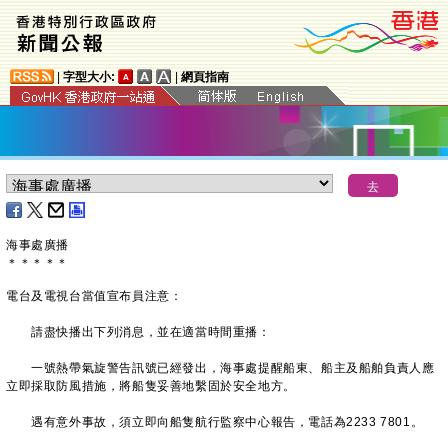
|
字型大小:
|
網頁指南
海事處廣播
＊
＊
＊
＊
＊
電台及電視台當值宣布員注意：
請盡快播出下列消息，並在適當時間重播：
一號熱帶氣旋警告訊號已經發出，海事處提醒船東、船主及船舶負責人應
立即採取防風措施，將船隻妥善地繫固於安全地方。
遇有意外事故，須立即向船隻航行監察中心報告，電話為2233 7801。