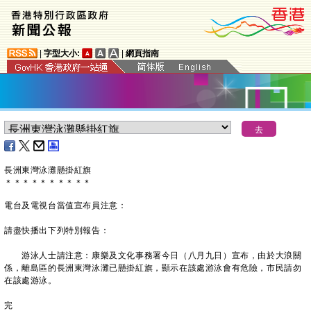
|
字型大小:
|
網頁指南
長洲東灣泳灘懸掛紅旗
＊
＊
＊
＊
＊
＊
＊
＊
＊
＊
電台及電視台當值宣布員注意：
請盡快播出下列特別報告：
游泳人士請注意：康樂及文化事務署今日（八月九日）宣布，由於大浪關
係，離島區的長洲東灣泳灘已懸掛紅旗，顯示在該處游泳會有危險，市民請勿
在該處游泳。
完