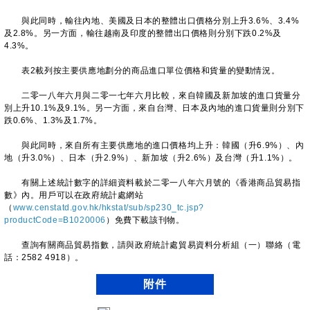
與此同時，輸往內地、美國及日本的整體出口價格分別上升3.6%、3.4%
及2.8%。另一方面，輸往越南及印度的整體出口價格則分別下跌0.2%及
4.3%。
表2載列按主要供應地劃分的商品進口單位價格和貨量的變動情況。
二零一八年六月與二零一七年六月比較，來自韓國及新加坡的進口貨量分
別上升10.1%及9.1%。另一方面，來自台灣、日本及內地的進口貨量則分別下
跌0.6%、1.3%及1.7%。
與此同時，來自所有主要供應地的進口價格均上升：韓國（升6.9%）、內
地（升3.0%）、日本（升2.9%）、新加坡（升2.6%）及台灣（升1.1%）。
有關上述統計數字的詳細資料載於二零一八年六月號的《香港商品貿易指
數》內。用戶可以在政府統計處網站
（
www.censtatd.gov.hk/hkstat/sub/sp230_tc.jsp?
productCode=B1020006
）免費下載該刊物。
查詢有關商品貿易指數，請與政府統計處貿易資料分析組（一）聯絡（電
話：2582 4918）。
附件