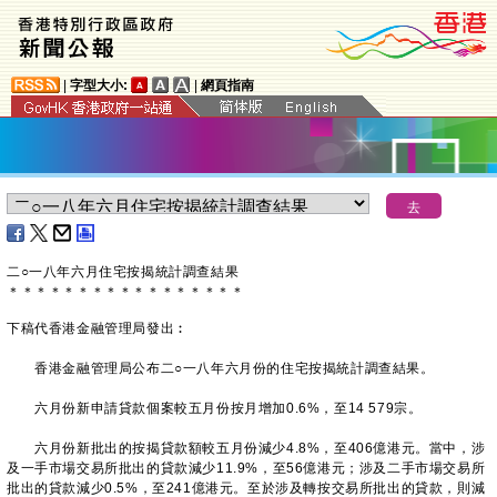
|
字型大小:
|
網頁指南
二○一八年六月住宅按揭統計調查結果
＊
＊
＊
＊
＊
＊
＊
＊
＊
＊
＊
＊
＊
＊
＊
＊
＊
下稿代香港金融管理局發出︰
香港金融管理局公布二○一八年六月份的住宅按揭統計調查結果。
六月份新申請貸款個案較五月份按月增加0.6%，至14 579宗。
六月份新批出的按揭貸款額較五月份減少4.8%，至406億港元。當中，涉
及一手市場交易所批出的貸款減少11.9%，至56億港元；涉及二手市場交易所
批出的貸款減少0.5%，至241億港元。至於涉及轉按交易所批出的貸款，則減