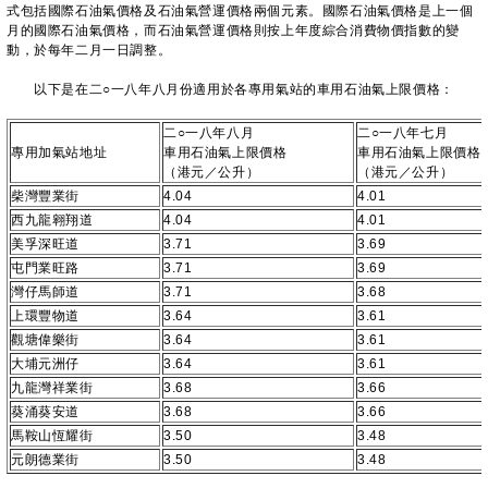
式包括國際石油氣價格及石油氣營運價格兩個元素。國際石油氣價格是上一個
月的國際石油氣價格，而石油氣營運價格則按上年度綜合消費物價指數的變
動，於每年二月一日調整。
以下是在二○一八年八月份適用於各專用氣站的車用石油氣上限價格：
二○一八年八月
二○一八年七月
專用加氣站地址
車用石油氣上限價格
車用石油氣上限價格
（港元／公升）
（港元／公升）
柴灣豐業街
4.04
4.01
西九龍翱翔道
4.04
4.01
美孚深旺道
3.71
3.69
屯門業旺路
3.71
3.69
灣仔馬師道
3.71
3.68
上環豐物道
3.64
3.61
觀塘偉樂街
3.64
3.61
大埔元洲仔
3.64
3.61
九龍灣祥業街
3.68
3.66
葵涌葵安道
3.68
3.66
馬鞍山恆耀街
3.50
3.48
元朗德業街
3.50
3.48