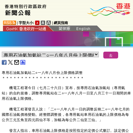
|
字型大小:
|
網頁指南
專用石油氣加氣站
二○一八年八月
份
上限價格調整
＊
＊
＊
＊
＊
＊
＊
＊
＊
＊
＊
＊
＊
＊
＊
＊
＊
＊
＊
＊
＊
＊
機電工程署今日（七月二十六日）宣布，按專用石油氣加氣站（專用氣
站）的合約規條，調整專用氣站在二○一八年八月一日至八月三十一日期間的車
用石油氣上限價格。
機電工程署發言人說：「二○一八年八月一日的調整反映二○一八年七月的
國際石油氣價格變動。經整體調整後，各專用氣站車用石油氣的上限價格為每
公升三元五角至四元四仙不等，加幅為每公升二仙至三仙。」
發言人指出，車用石油氣上限價格是按照指定的定價公式釐訂。該定價公