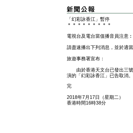
「幻彩詠香江」暫停
＊
＊
＊
＊
＊
＊
＊
＊
＊
電視台及電台當值播音員注意
請盡速播出下列消息，並於適
旅遊事務署宣布：
由於香港天文台已發出三號熱
演的「幻彩詠香江」已告取消
完
2018年7月17日（星期二）
香港時間16時38分