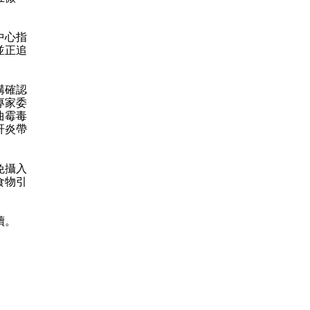
中心指
並正追
構確認
專家委
曲霉毒
肝炎帶
免攝入
食物引
續。