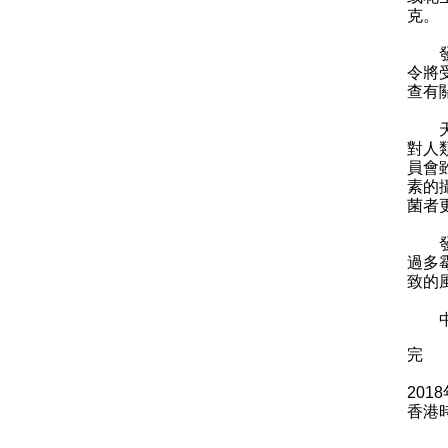
克。
發言
令將
查有
天然
對人
員會
素的
菌者
發言
過多
致的
中心
完
201
香港時