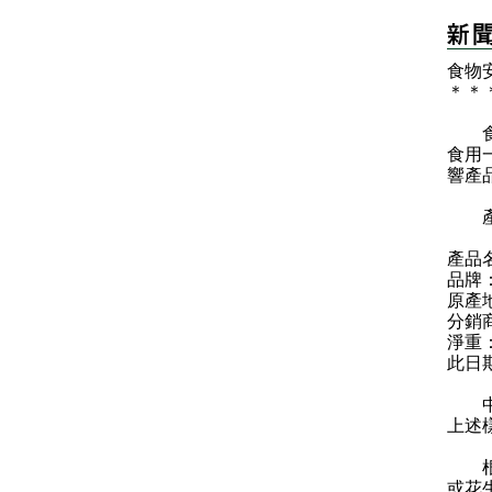
食物
＊
＊
食物
食用
響產
產
產品名稱
品牌：
原產
分銷商：
淨重
此日
中心
上述
根據
或花