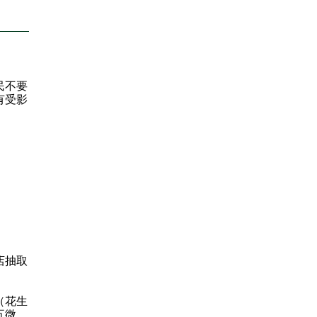
民不要
有受影
店抽取
（花生
五微