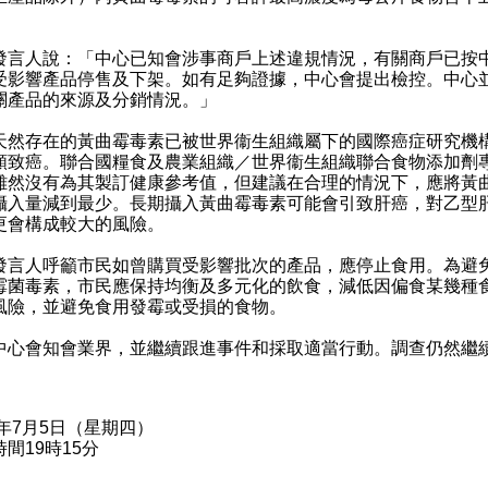
人說：「中心已知會涉事商戶上述違規情況，有關商戶已按
受影響產品停售及下架。如有足夠證據，中心會提出檢控。中心
關產品的來源及分銷情況。」
存在的黃曲霉毒素已被世界衞生組織屬下的國際癌症研究機
類致癌。聯合國糧食及農業組織／世界衞生組織聯合食物添加劑
雖然沒有為其製訂健康參考值，但建議在合理的情況下，應將黃
攝入量減到最少。長期攝入黃曲霉毒素可能會引致肝癌，對乙型
更會構成較大的風險。
人呼籲市民如曾購買受影響批次的產品，應停止食用。為避
霉菌毒素，市民應保持均衡及多元化的飲食，減低因偏食某幾種
風險，並避免食用發霉或受損的食物。
會知會業界，並繼續跟進事件和採取適當行動。調查仍然繼
8年7月5日（星期四）
間19時15分