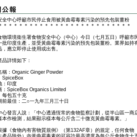
安全中心呼籲市民停止食用被黃曲霉毒素污染的預先包裝薑粉
＊
＊
＊
＊
＊
＊
＊
＊
＊
＊
＊
＊
＊
＊
＊
＊
＊
＊
＊
＊
＊
＊
＊
＊
＊
＊
環境衞生署食物安全中心（中心）今日（七月五日）呼籲市
一批印度生產，並受黃曲霉毒素污染的預先包裝薑粉。業界如持
品，應立即停止使用或出售。
品詳情如下：
：Organic Ginger Powder
SpiceBox
地：印度
SpiceBox Organics Limited
：每包五十克
期前最佳：二○一九年三月三十日
發言人說：「中心透過恆常的食物監察計劃，從半山區一商
樣本作檢測，結果顯示樣本每公斤含二十微克黃曲霉毒素。」
《食物內有害物質規例》（第132AF章）的規定，任何食物
生產品除外）內黃曲霉毒素的可容許最高濃度為每公斤食物含十