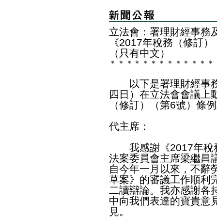
立法會：署理財經事務
《2017年稅務（修訂
（只有中文）
＊
＊
＊
＊
＊
＊
＊
＊
＊
＊
＊
＊
＊
以下是署理財經事務
四日）在立法會會議上動
（修訂）（第6號）條
代主席：
我感謝《2017年稅
法案委員會主席梁繼昌
自今年一月以來，不辭
草案》的審議工作順利
二讀辯論。我亦感謝各
中向我們表達的寶貴意
見。