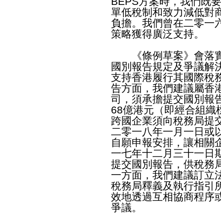
BEPS方案時，我們既
單低稅制和致力減低對
負擔。我們曾在二零一
策略獲得廣泛支持。
《條例草案》會落實B
國別報告規定及爭議解
支持香港履行其國際稅
告方面，我們建議屬香
司，須承擔提交國別報
68億港元（即經合組織
跨國企業須向稅務局提
二零一八年一月一日或
自願申報安排，讓相關
一七年十二月三十一日
提交國別報告，供稅務
一方面，我們建議訂立
稅務局釋義及執行指引
效地透過互相協商程序
爭議。