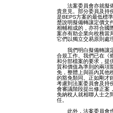
法案委員會亦就擬備
貴意見。部分委員及持
是BEPS方案的最低標
楚說明擬備轉讓定價文
相輔相成的，亦符合國
案亦有助企業向稅務當
它們以獨立交易原則處
我們明白擬備轉讓定
合規工作。我們已在《
和分部檔案的要求，提
質和價值為準則的兩項
免，整體上與區內其他
的豁免類同。正如剛才
考慮到法案委員會及持
會審議階段提出修正案
免納稅人就相聯人士之
任。
此外，法案委員會也曾