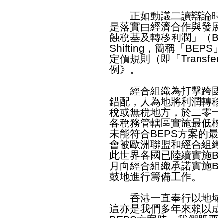
正如動議二讀辯論時
是落實由經濟合作與發
蝕稅基及轉移利潤」（Base E
Shifting，簡稱「B
定價規則（即「Transfer
例》。
經合組織為打擊跨國
錯配，人為地將利潤轉
稅或無稅地方，於二零一
各稅務管轄區實施最低
未能符合BEPS方案的
會被歐洲聯盟和經合組
此世界各國已陸續實施B
月向經合組織承諾實施B
鼓地進行籌備工作。
香港一直奉行以地域
這亦是我們多年來賴以