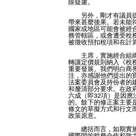
除疑慮。
另外，剛才有議員提及
帶來甚麼後果。若未能符
國家或地區可能會被經
務管轄區，或會遭受稅
被徵收預扣稅項和在計
主席，實施經合組織B
轉讓定價規則納入《稅
重要發展。我們明白商
注，亦感謝他們提出的
法案委員會及持份者的
和釐清部分要求。在政
六成（即32項）是因
的。餘下的修正案主要
條文的草擬方式和行文
政策原意。
總括而言，如期實施B
國際間的稅務合作和致