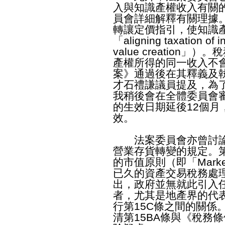
入與知識產權收入有關
員會詳細解釋有關理據
轉讓定價指引，使知識
「aligning taxation of i
value creatio
產權所得的同一收入不
案》通過後在其釋義及
才石禮謙議員提及，為
我稍後會在全體委員會審
的生效日期延後12個
效。
法案委員會亦曾討論《
營業存貨轉變的規定。第
的市值原則（即「Market 
已久的資產交易稅務處
出，政府並無就此引入
者，尤其是地產界的代表
行第15C條之間的關係
清第15BA條與《稅務