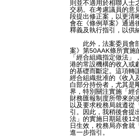
則並不適用於相聯人士
交易。在考慮議員的意
段提出修正案，以更清
會在《條例草案》通過
釋義及執行指引，以供
此外，法案委員會部
案》第50AAK條所實
「經合組織指定做法」
港的常設機構的收入或
的基礎而斷定。這項轉
經合組織批准的《收入
白部分持份者，尤其是
界，特別關注實施「經
財務匯報制度所帶來的
以及要求稅務局就遵從
引。因此，我稍後會提
法」的實施日期延後1
日生效，稅務局亦會就
進一步指引。