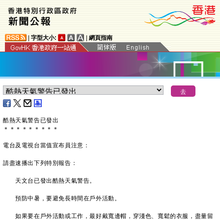
|
字型大小:
|
網頁指南
酷熱天氣警告已發出
＊
＊
＊
＊
＊
＊
＊
＊
＊
電台及電視台當值宣布員注意：
請盡速播出下列特別報告：
天文台已發出酷熱天氣警告。
預防中暑，要避免長時間在戶外活動。
如果要在戶外活動或工作，最好戴寬邊帽，穿淺色、寬鬆的衣服，盡量留