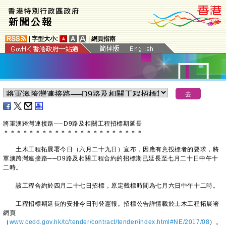
|
字型大小:
|
網頁指南
將軍澳跨灣連接路──D9路及相關工程招標期延長
＊
＊
＊
＊
＊
＊
＊
＊
＊
＊
＊
＊
＊
＊
＊
＊
＊
＊
＊
＊
＊
＊
土木工程拓展署今日（六月二十九日）宣布，因應有意投標者的要求，將
軍澳跨灣連接路──D9路及相關工程合約的招標期已延長至七月二十日中午十
二時。
該工程合約於四月二十七日招標，原定截標時間為七月六日中午十二時。
工程招標期延長的安排今日刊登憲報。招標公告詳情載於土木工程拓展署
網頁
（
www.cedd.gov.hk/tc/tender/contract/tender/index.html#NE/2017/08
）。