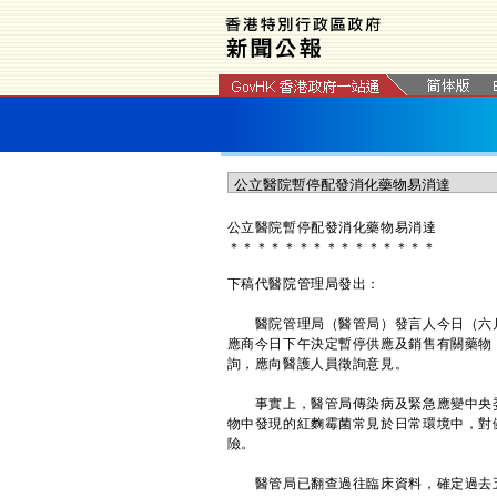
公立醫院暫停配發消化藥物易消達
＊
＊
＊
＊
＊
＊
＊
＊
＊
＊
＊
＊
＊
＊
＊
下稿代醫院管理局發出：
醫院管理局（醫管局）發言人今日（六月二
應商今日下午決定暫停供應及銷售有關藥物
詢，應向醫護人員徵詢意見。
事實上，醫管局傳染病及緊急應變中央委
物中發現的紅麴霉菌常見於日常環境中，對
險。
醫管局已翻查過往臨床資料，確定過去五