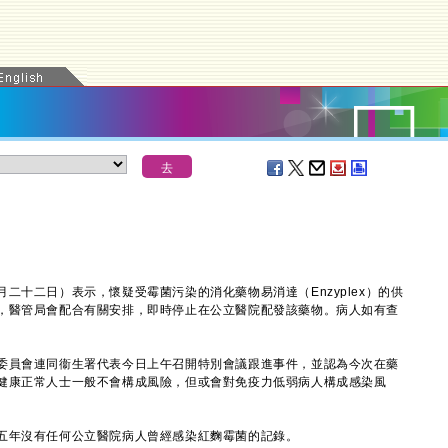
十二日）表示，懷疑受霉菌污染的消化藥物易消達（Enzyplex）的供
，醫管局會配合有關安排，即時停止在公立醫院配發該藥物。病人如有查
員會連同衞生署代表今日上午召開特別會議跟進事件，並認為今次在藥
健康正常人士一般不會構成風險，但或會對免疫力低弱病人構成感染風
年沒有任何公立醫院病人曾經感染紅麴霉菌的記錄。