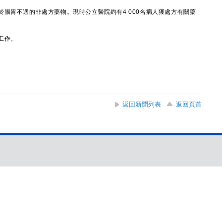
胃不適的非處方藥物。現時公立醫院約有4 000名病人獲處方有關藥
工作。
返回新聞列表
返回頁首