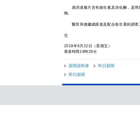
易消達藥片含有維生素及消化酶，是用於腸
物。
醫管局會繼續跟進及配合衞生署的調查
完
2018年6月22日（星期五）
香港時間19時28分
新聞資料庫
昨日新聞
即日新聞