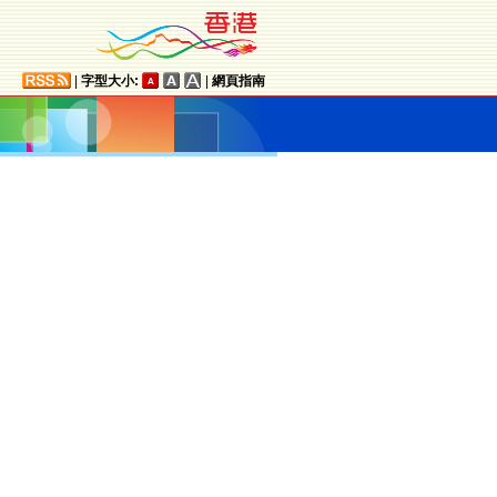
|
字型大小:
|
網頁指南