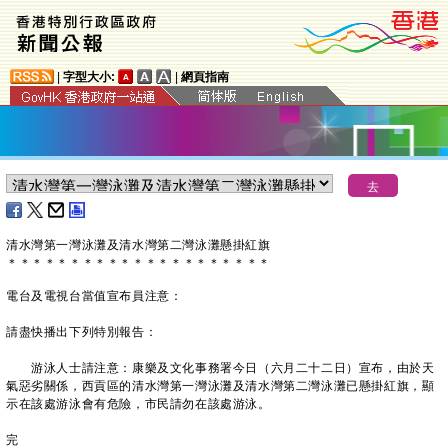
|
字型大小:
|
網頁指南
清水灣第一灣泳灘及清水灣第二灣泳灘
懸掛紅旗
＊
＊
＊
＊
＊
＊
＊
＊
＊
＊
＊
＊
＊
＊
＊
＊
＊
＊
＊
＊
＊
電台及電視台當值宣布員注意：
請盡快播出下列特別報告：
游泳人士請注意：康樂及文化事務署今日（六月二十二日）宣布，由於天
氣惡劣關係，西貢區的清水灣第一灣泳灘及清水灣第二灣泳灘已懸掛紅旗，顯
示在該處游泳會有危險，市民請勿在該處游泳。
完