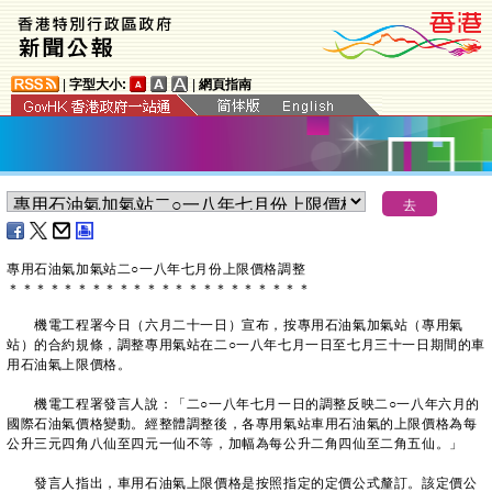
|
字型大小:
|
網頁指南
專用石油氣加氣站二○一八年七月份上限價格調整
＊
＊
＊
＊
＊
＊
＊
＊
＊
＊
＊
＊
＊
＊
＊
＊
＊
＊
＊
＊
＊
＊
機電工程署今日（六月二十一日）宣布，按專用石油氣加氣站（專用氣
站）的合約規條，調整專用氣站在二○一八年七月一日至七月三十一日期間的車
用石油氣上限價格。
機電工程署發言人說：「二○一八年七月一日的調整反映二○一八年六月的
國際石油氣價格變動。經整體調整後，各專用氣站車用石油氣的上限價格為每
公升三元四角八仙至四元一仙不等，加幅為每公升二角四仙至二角五仙。」
發言人指出，車用石油氣上限價格是按照指定的定價公式釐訂。該定價公