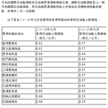
式包括國際石油氣價格及石油氣營運價格兩個元素。國際石油氣價格是上一個
月的國際石油氣價格，而石油氣營運價格則按上年度綜合消費物價指數的變
動，於每年二月一日調整。
以下是在二○一八年七月份適用於各專用氣站的車用石油氣上限價格：
二○一八年七月
二○一八年六月
專用加氣站地址
車用石油氣上限價格
車用石油氣上限價格
（港元／公升）
（港元／公升）
柴灣豐業街
4.01
3.77
西九龍翱翔道
4.01
3.77
美孚深旺道
3.69
3.44
屯門業旺路
3.69
3.44
灣仔馬師道
3.68
3.44
上環豐物道
3.61
3.37
觀塘偉樂街
3.61
3.37
大埔元洲仔
3.61
3.37
九龍灣祥業街
3.66
3.42
葵涌葵安道
3.66
3.42
馬鞍山恆耀街
3.48
3.23
元朗德業街
3.48
3.23