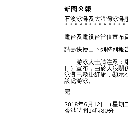
石澳泳灘及大浪灣泳灘
＊
＊
＊
＊
＊
＊
＊
＊
＊
＊
＊
＊
＊
電台及電視台當值宣布
請盡快播出下列特別報
游泳人士請注意：康
日）宣布，由於大浪關
泳灘已懸掛紅旗，顯示
該處游泳。
完
2018年6月12日（星期
香港時間14時30分