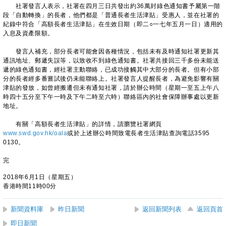
社署發言人表示，社署在四月三日共發出約36萬封綠色通知書予屬第一階
段「自動轉換」的長者，他們都是「普通長者生活津貼」受惠人，並在社署的
紀錄中符合「高額長者生活津貼」在生效日期（即二○一七年五月一日）適用的
入息及資產限額。
發言人補充，部分長者可能會因各種情況，包括未有及時通知社署更新其
通訊地址、郵遞失誤等，以致收不到綠色通知書。社署共接回三千多份未能送
遞的綠色通知書，經社署主動聯絡，已成功接觸其中大部分的長者。但有小部
分的長者經多番嘗試後仍未能聯絡上。社署發言人提醒長者，為避免影響有關
津貼的發放，如曾經搬遷但未有通知社署，請於辦公時間（星期一至五上午八
時四十五分至下午一時及下午二時至六時）聯絡區內的社會保障辦事處以更新
地址。
有關「高額長者生活津貼」的詳情，請瀏覽社署網頁
www.swd.gov.hk/oala
或於上述辦公時間致電長者生活津貼查詢電話3595
0130。
完
2018年6月1日（星期五）
香港時間11時00分
新聞資料庫
昨日新聞
返回新聞列表
返回頁首
即日新聞