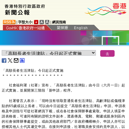
|
字型大小:
|
網頁指南
「高額長者生活津貼」今日起正式實施
＊
＊
＊
＊
＊
＊
＊
＊
＊
＊
＊
＊
＊
＊
＊
＊
＊
社會福利署（社署）宣布，「高額長者生活津貼」由今日（六月一日）起
正式實施，並展開第三階段「新申請」程序。
社署發言人表示：「現時沒有領取普通長者生活津貼、高齡津貼或傷殘津
貼的65歲或以上長者，可以由今日起提交『高額長者生活津貼』申請。申請表
格及申請指引可從社署網頁下載，或在各社會保障辦事處索取。申請人填妥申
請表格後，可連同有關的證明文件副本，透過傳真、電郵、郵遞或親身到區內
的社會保障辦事處提交，或由其他政府部門／非政府機構轉介。申請人亦可以
授權其他人士代其遞交申請。在接到申請後，社署職員會安排約見申請人，以