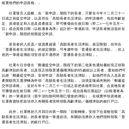
核實他們的申請資格。」
社署發言人提醒，在「新申請」階段下的長者，只要在今年十二月三十一
日或之前提交申請，以及符合「高額長者生活津貼」的申請條件，包括年齡規
定、居港規定和入息及資產規定，即可獲發由生效日期（即二○一七年五月一
日）或合資格日期（以較遲者為準）起計的一筆過款項。申請長者無須急於在
「新申請」階段的初期提交申請。
若長者的入息及／或資產超過「高額長者生活津貼」規定限額，但符合
「普通長者生活津貼」的規定限額，可考慮申領「普通長者生活津貼」，但上
述的一筆過追溯款項安排並不適用於「普通長者生活津貼」。
社署今日亦發出「郵遞提交申請」階段下的第二批黃色通知書給現正領取
高齡津貼的長者，以及現正領取普通傷殘津貼的65歲或以上長者，通知他們可
以經「郵遞提交申請」安排申請「高額長者生活津貼」。如他們符合入息及資
產限額而又選擇轉為申領「高額長者生活津貼」，須填妥隨函夾附的「郵遞提
交申請表格」，並於今年十二月三十一日或之前把表格寄回社署。合資格長者
可獲發由生效日期（即二○一七年五月一日）或合資格日期起計（以較遲者為
準）的一筆過款項（當中須扣除同時期已發放的津貼）。在核實申領資格後，
社署會盡快把款項存入有關長者現時領取高齡津貼／傷殘津貼的銀行戶口。
此外，社署將於六月四日向第一階段「自動轉換」安排下合資格領取「高
額長者生活津貼」的長者發放一筆過款項。有關款項將存入他們現時領取「普
通長者生活津貼」的銀行戶口。