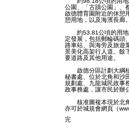
約98.18公頃的用
公園、「古蹟公園」、
啟德體育園附近的休憩
憩用地，以及海濱長廊
約53.81公頃的用
定發展，包括郵輪碼頭
路車站、與海旁及旅遊
景美化高架行人道。餘下
要道路及其他用途。
啟德分區計劃大綱核准圖
秘書處、位於北角和沙
規劃處、九龍城民政事
政事務處，讓市民於辦
核准圖複本現於北角
亦可於城規會網頁（
www
完