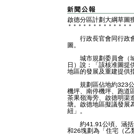
啟德分區計劃大綱草圖
＊
＊
＊
＊
＊
＊
＊
＊
＊
＊
＊
＊
＊
行政長官會同行政會
圖。
城市規劃委員會（城
日）說：「該核准圖提
地區的發展及重建提供
規劃區佔地約323公
機坪、南停機坪、跑道
茶果嶺海旁、啟德明渠
塘。啟德地區擬議發展
紐」。
約41.91公頃、涵
和26塊劃為「住宅（