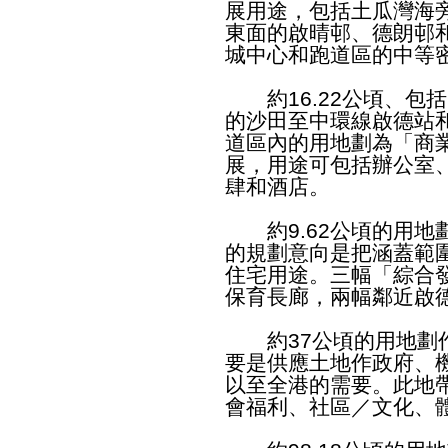
展用途，包括土瓜灣海
東面的啟晴邨、德朗邨
城中心和跑道區的中等
約16.22公頃、包括
的沙田至中環線啟德站
道區內的用地劃為「商
展，用途可包括辦公室
肆和酒店。
約9.62公頃的用地
的規劃意向是把涵蓋範
住宅用途。三幅「綜合
保育長廊，兩幅鄰近啟
約37公頃的用地劃作
要是供應土地作政府、
以至全港的需要。此地
會福利、社區／文化、