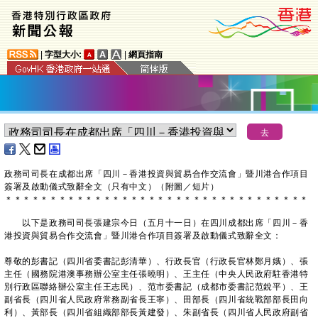
|
字型大小:
|
網頁指南
政務司司長在成都出席「四川－香港投資與貿易合作交流會」暨川港合作項目
簽署及啟動儀式致辭全文（只有中文）（附圖／短片）
＊
＊
＊
＊
＊
＊
＊
＊
＊
＊
＊
＊
＊
＊
＊
＊
＊
＊
＊
＊
＊
＊
＊
＊
＊
＊
＊
＊
＊
＊
＊
＊
＊
＊
以下是政務司司長張建宗今日（五月十一日）在四川成都出席「四川－香
港投資與貿易合作交流會」暨川港合作項目簽署及啟動儀式致辭全文：
尊敬的彭書記（四川省委書記彭清華）、行政長官（行政長官林鄭月娥）、張
主任（國務院港澳事務辦公室主任張曉明）、王主任（中央人民政府駐香港特
別行政區聯絡辦公室主任王志民）、范市委書記（成都市委書記范銳平）、王
副省長（四川省人民政府常務副省長王寧）、田部長（四川省統戰部部長田向
利）、黃部長（四川省組織部部長黃建發）、朱副省長（四川省人民政府副省