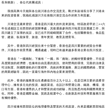
長朱鶴新）、各位代表團成員：
我很高興今天能與各位就川港合作交流意見。剛才朱副省長分享了川港未
來的投資發展，我藉此感謝川方在推動川港交流合作的努力和貢獻。
川港交流素來密切，香港是四川最大的外資來源地。特區政府早於二○○六
年在成都設立在西部的經貿辦事處，其後通過參與四川地震災區重建工作，與
四川建立了深厚的友誼，並已在不同範疇開展了合作，包括醫療衞生、食品監
管、建築、臥龍保育、旅遊、青年實習、教育及體育等。
其中，香港與四川經貿往來十分緊密，香港也是四川重要的經貿合作夥
伴。川港合作前景秀麗，機遇處處，現時已有越來越多香港企業在四川投資 。
香港在「一國兩制」下擁有「一國」和「兩制」的獨特雙重優勢，不但是
高度開放的經濟體，也擁有自由流通的資訊、便利營商的環境、完善的法律及
司法制度、與國際接軌的行業標準、高效的專業服務、廣泛的國際網絡，豐富
的商業經驗等，因此一直吸引海外和內地企業來港營商。
此外，香港的服務業佔生產總值百分之九十以上，也是亞洲主要的資產管
理中心，擁有多元化的投資、融資渠道。在設計和營運公路、鐵路、機場、港
口等方面，香港有優秀的人才和豐富的成功經驗，而且熟悉內地和國際商業文
化。同時，香港是國際金融、貿易及航運中心，在創新及科技和專業服務方面
有獨特優勢。
四川省擁有西部區位的地理優勢及豐富的天然資源，向來是國家西部地區