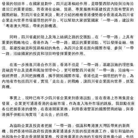
發展的領頭羊，在國家規劃中，四川起著樞紐作用，是聯繫西部內陸與沿海沿
邊沿江的重要節點。而香港在金融、貿易、專業服務和基建投資方面有豐富的
國際經驗。對四川省企業來說，剛才介紹的種種香港優勢都令香港成為四川省
企業走向世界市場最理想的平台，可以幫助大家抓緊國家「一帶一路」建設和
「粵港澳大灣區」帶來的新機遇。
同時，四川省處於陸上及海上絲綢之路的交匯點，在「一帶一路」上具有
重要的戰略地位，香港作為「一帶一路」建設的重要節點，可以發揮金融、物
流、基建投融資和貿易樞紐的角色，為四川企業在面向國際市場、參與「一帶
一路」沿線國家的投資和項目時發揮重要的作用。
在進一步推進川港合作方面，香港不但是「一帶一路」基建設施的理想集
資融資平台及資產和風險管理中心，更可聯繫四川省與「一帶一路」沿線每一
個經濟體，共同把握機遇，攜手開拓國際市場。香港也是一個理想的平台，為
內地省市包括四川省，實現「走出去」的戰略，讓四川省企業面向世界，抓緊
商機。
事實上，現時已有不少四川省企業來到香港設點，並在香港上市籌集資金
發展 。企業更可通過香港的金融市場，作為進入海外市場的跳板。我鼓勵在座
各位把握香港的優勢，在香港開展業務，利用香港豐富的國際營商經驗，與香
港攜手併船出海實現「走出去」的目標。
為協助企業及投資者把握「一帶一路」倡議和粵港澳大灣區帶來的新商
機，我們香港特區政府投資推廣署通過多方面的投資推廣工作，吸引和協助內
地和海外企業在香港開展業務。投資推廣署在內地的五個投資推廣小組，包括