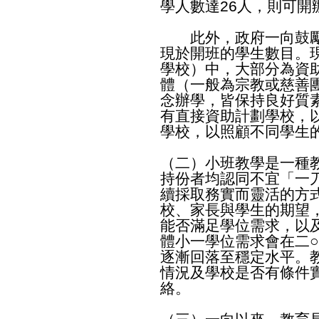
學人數達26人，則可開
此外，政府一向鼓勵
現於開班的學生數目。
學校）中，大部分為資
體（一般為宗教或慈善
念辦學，皆保持良好質
有直接資助計劃學校，
學校，以照顧不同學生
（二）小班教學是一種
持份者均認同不宜「一
續採取務實而靈活的方
校、家長與學生的期望
能否滿足學位需求，以
體小一學位需求會在二
逐漸回落至穩定水平。
情況及學校是否有條件
絡。