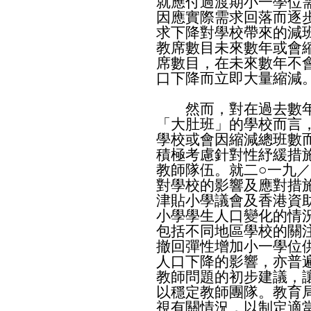
就應付過渡期小一學位
因應實際需求回落而逐
求下降對學校帶來的減
教席數目未來數年或會
席數目，在未來數年不
口下降而立即大量縮減
然而，對在過去數年
「大肚班」的學校而言
學校或會因縮減總班數
積極考慮針對性紓緩措
教師隊伍。就二○一九
對學校的影響及應對措
津貼小學議會及香港資
小學學生人口變化的情
包括不同地區學校的關
撤回彈性增加小一學位
人口下降的影響，亦普
教師問題的初步建議，
以穩定教師團隊。教育
視有關情況，以制定適