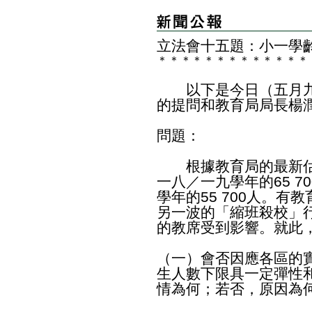
立法會十五題：小一學
＊
＊
＊
＊
＊
＊
＊
＊
＊
＊
＊
＊
＊
以下是今日（五月九
的提問和教育局局長楊
問題：
根據教育局的最新估
一八／一九學年的65 7
學年的55 700人。
另一波的「縮班殺校」行
的教席受到影響。就此
（一）會否因應各區的
生人數下限具一定彈性
情為何；若否，原因為