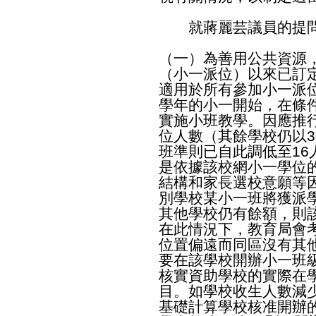
就蔣麗芸議員的提問
（一）為善用公共資源
（小一派位）以來已訂
適用於所有參加小一派位
學年的小一開始，在條
實施小班教學。因應推
位人數（其餘學校仍以
班準則已自此調低至1
是依據該校網小一學位
結構和家長選校意願等
別學校某小一班將獲派
其他學校仍有餘額，則
在此情況下，教育局會
位置偏遠而同區沒有其
要在該學校開辦小一班
核實資助學校的實際在
目。如學校收生人數減
基礎計算學校核准開辦