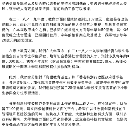
能夠提供多點多元及切合時代需要的學習和培訓機會，並透過推動經濟多元發
展，讓年輕人有更多就業選擇、有前途的工作可以考慮。
在二○一八／一九年度，教育方面的撥款額達到1,137億元，繼續是各政策
範疇之冠，由此可見特區政府對教育方面的投入是非常之重視，對教育是很重
視的。在本屆政府成立之初，已承諾在經常開支方面每年增加50億元，其中36
億元經立法會通過，已經開始使用，今年的預算案在此基礎上，我再增加每年
20億元的經常開支。
在專上教育方面，我們在去年宣布，由二○一八／一九學年開始資助學生修
讀指定的自資學士學位課程，培育切合香港社會需要的人才。預計涉及每年約8
億5,000萬元。我在今年度的《財政預算案》中亦宣布會撥款25億元，為獲公
帑資助的十間專上學院和院校提供捐款配對補助。
此外，我們會分別對「資優教育基金」和「香港特別行政區政府獎學基
金」各注資8億元，加強栽培資優學生和頒發更多獎學金，鼓勵學生在學術及非
學術範疇方面的發展。我們也特別預留了25億元幫助學校支援有需要的中小學
生參與全方位學習活動。
推動創新科技發展亦是本屆政府工作的重點工作之一。在預算案中，我預
留了100億元，建立兩個創新科技方面的平台，希望在以往改善創新科技的生
態環境和基建設施的同時，能夠在人工智能、大數據和生物科技方面，吸引多
些科研機構、大學和這方面的公司來到香港，設立這些科技的實驗室，也提供
更多機會給在這方面有興趣的年青人發展和學習。