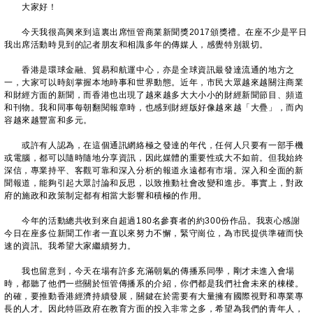
大家好！
今天我很高興來到這裏出席恒管商業新聞獎2017頒獎禮。在座不少是平日
我出席活動時見到的記者朋友和相識多年的傳媒人，感覺特別親切。
香港是環球金融、貿易和航運中心，亦是全球資訊最發達流通的地方之
一，大家可以時刻掌握本地時事和世界動態。近年，市民大眾越來越關注商業
和財經方面的新聞，而香港也出現了越來越多大大小小的財經新聞節目、頻道
和刊物。我和同事每朝翻閱報章時，也感到財經版好像越來越「大疊」，而內
容越來越豐富和多元。
或許有人認為，在這個通訊網絡極之發達的年代，任何人只要有一部手機
或電腦，都可以隨時隨地分享資訊，因此媒體的重要性或大不如前。但我始終
深信，專業持平、客觀可靠和深入分析的報道永遠都有市場。深入和全面的新
聞報道，能夠引起大眾討論和反思，以致推動社會改變和進步。事實上，對政
府的施政和政策制定都有相當大影響和積極的作用。
今年的活動總共收到來自超過180名參賽者的約300份作品。我衷心感謝
今日在座多位新聞工作者一直以來努力不懈，緊守崗位，為市民提供準確而快
速的資訊。我希望大家繼續努力。
我也留意到，今天在場有許多充滿朝氣的傳播系同學，剛才未進入會場
時，都聽了他們一些關於恒管傳播系的介紹，你們都是我們社會未來的棟樑。
的確，要推動香港經濟持續發展，關鍵在於需要有大量擁有國際視野和專業專
長的人才。因此特區政府在教育方面的投入非常之多，希望為我們的青年人，