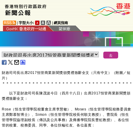
|
字型大小:
|
網頁指南
財政司司長出席2017恒管商業新聞獎頒獎禮致辭全文（只有中文）（附圖／短
片）
＊
＊
＊
＊
＊
＊
＊
＊
＊
＊
＊
＊
＊
＊
＊
＊
＊
＊
＊
＊
＊
＊
＊
＊
＊
＊
＊
＊
＊
＊
＊
＊
＊
＊
＊
以下是財政司司長陳茂波今日（四月十八日）出席2017恒管商業新聞獎頒
獎禮致辭全文：
Rose（恒生管理學院校董會主席李慧敏）、Moses（恒生管理學院校務委員會
主席鄭慕智博士）、Simon（恒生管理學院校長何順文教授）、曹院長（恒生
管理學院協理副校長（傳訊及公共事務）及傳播學院院長曹虹教授）、各位恒
管的校董、校務委員、同學、各位扶輪社友、各位嘉賓：