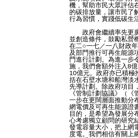
機，幫助市民大眾評估
的碳排放量，讓市民了
行為習慣，實踐低碳生
政府會繼續率先更廣
並創造條件，鼓勵私營
在二○一七／一八財政
及部門推行可再生能源
門進行計劃。為進一步
施，我們會額外注入8
10億元。政府亦已積
括在石壁水塘和船灣淡
先導計劃。除政府項目
《管制計劃協議》（《
一步在更闊層面推動分
網電價及可再生能源證
目的，是希望為發展分
心考慮獨立顧問的研究
發電容量大小，把上網電
度電。我們相信有關上