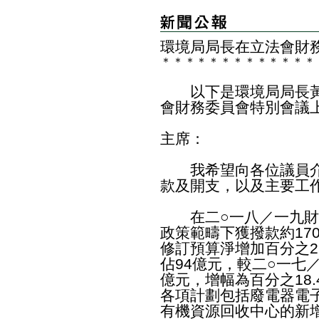
環境局局長在立法會財
＊
＊
＊
＊
＊
＊
＊
＊
＊
＊
＊
＊
＊
以下是環境局局長黃
會財務委員會特別會議
主席：
我希望向各位議員介
款及開支，以及主要工
在二○一八／一九財
政策範疇下獲撥款約17
修訂預算淨增加百分之2
佔94億元，較二○一七
億元，增幅為百分之18
各項計劃包括廢電器電
有機資源回收中心的新