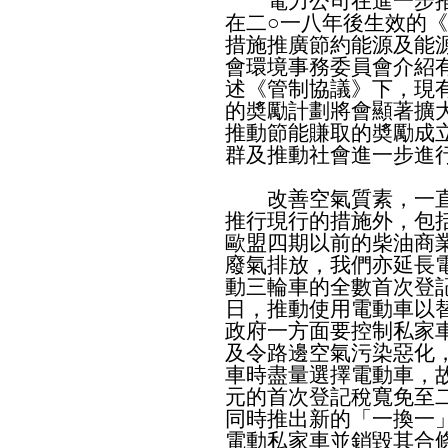
電力公司在進一步推
在二○一八年後生效的
措施推廣節約能源及能
會環境事務委員會介紹
述《管制協議》下，現
的奬勵計劃將會顯著擴
推動節能賺取的奬勵成
群及推動社會進一步進
改善空氣質素，一直
推行現行的措施外，包
歐盟四期以前的柴油商
廢氣排放，我們亦延長
動三輪車的全數首次登
日，推動使用電動車以
政府一方面要控制私家
及令路邊空氣污染惡化
車時盡量選擇電動車，故
元的首次登記稅寬免至
同時推出新的「一換一
電動私家車並銷毀其合