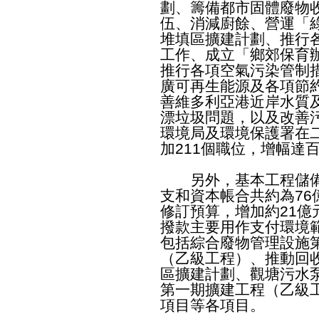
劃、籌備都市固體廢物
伍、消減廚餘、營運「
堆填區擴建計劃、推行
工作、成立「鄉郊保育
推行各項空氣污染管制
廣可再生能源及各項節
善維多利亞港近岸水質
漂垃圾問題，以及改善
環境局及環境保護署在
加211個職位，增幅達百
另外，基本工程儲備
支和資本帳合共約為76
修訂預算，增加約21億
撥款主要用作支付環境
包括綜合廢物管理設施
（乙級工程）、推動回
區擴建計劃、觀塘污水
第一期擴建工程（乙級
項目等各項目。