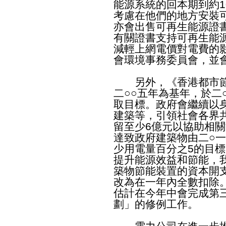
能源系統的回本期到約
考慮在他們的地方安裝
亦會出售可再生能源證
有關證書支持可再生能
減輕上網電價對電費的
會環境事務委員會，並
另外，《香港都市節能藍
二○○五年為基年，於二
取目標。政府會繼續以
建築等，引領社會各界
留至少6億元以協助相
達致政府建築物由二○一
少用電量百分之5的目
提升能源效益和節能，
築物節能裝置的資本開
改為在一年內全數扣除
估計在今年中會完成第
劃」的修例工作。