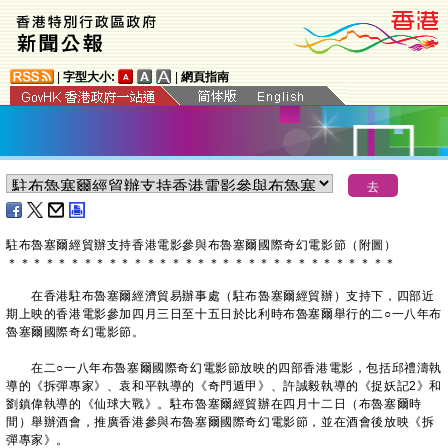
|
字型大小:
|
網頁指南
駐布魯塞爾經貿辦支持香港電影參與布魯塞爾國際奇幻電影節（附圖）
＊
＊
＊
＊
＊
＊
＊
＊
＊
＊
＊
＊
＊
＊
＊
＊
＊
＊
＊
＊
＊
＊
＊
＊
＊
＊
＊
＊
＊
＊
＊
在香港駐布魯塞爾經濟貿易辦事處（駐布魯塞爾經貿辦）支持下，四部近
期上映的香港電影參加四月三日至十五日於比利時布魯塞爾舉行的二○一八年布
魯塞爾國際奇幻電影節。
在二○一八年布魯塞爾國際奇幻電影節放映的四部香港電影，包括邱禮濤執
導的《拆彈專家》、袁和平執導的《奇門遁甲》、許誠毅執導的《捉妖記2》和
劉鎮偉執導的《仙球大戰》。駐布魯塞爾經貿辦在四月十二日（布魯塞爾時
間）舉辦酒會，推廣香港參與布魯塞爾國際奇幻電影節，並在酒會後放映《拆
彈專家》。