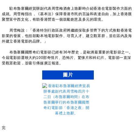
駐布魯塞爾經貿辦副代表周雪梅酒會上致辭時介紹香港在電影製作方面的
成就。周雪梅指出，《基本法》保障香港市民的言論和表達自由，加上香港匯
聚豐富中西文化，有助香港營造一個鼓勵創意及多元的環境。
周雪梅說：「香港特別行政區政府將繼續採取多管齊下的方式推動香港電
影業的發展，包括鼓勵本地電影製作、培育人才、建立觀眾群，並在區內及海
外建立香港電影的品牌。」
布魯塞爾國際奇幻電影節已經有36年歷史，是歐洲最重要的電影節之一。
今屆電影節選映大約100部奇情片、恐怖片、驚悚片和科幻片。電影節一直深
受觀眾歡迎，並吸引傳媒廣泛報道。
圖片
完