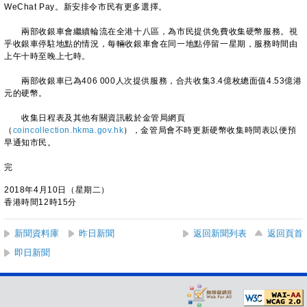
WeChat Pay。新安排令市民有更多選擇。
兩部收銀車會繼續輪流在全港十八區，為市民提供免費收集硬幣服務。視
乎收銀車停駐地點的情況，每輛收銀車會在同一地點停留一星期，服務時間由
上午十時至晚上七時。
兩部收銀車已為406 000人次提供服務，合共收集3.4億枚總面值4.53億港
元的硬幣。
收集日程表及其他有關資訊載於金管局網頁
（
coincollection.hkma.gov.hk
），金管局會不時更新硬幣收集時間表以便預
早通知市民。
完
2018年4月10日（星期二）
香港時間12時15分
新聞資料庫
昨日新聞
返回新聞列表
返回頁首
即日新聞