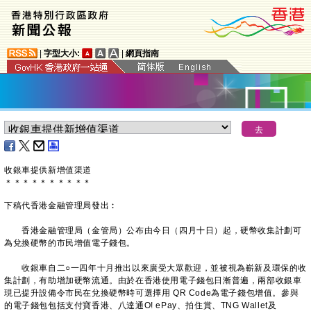
|
字型大小:
|
網頁指南
收銀車提供新增值渠道
＊
＊
＊
＊
＊
＊
＊
＊
＊
＊
下稿代香港金融管理局發出︰
香港金融管理局（金管局）公布由今日（四月十日）起，硬幣收集計劃可
為兌換硬幣的市民增值電子錢包。
收銀車自二○一四年十月推出以來廣受大眾歡迎，並被視為嶄新及環保的收
集計劃，有助增加硬幣流通。由於在香港使用電子錢包日漸普遍，兩部收銀車
現已提升設備令市民在兌換硬幣時可選擇用 QR Code為電子錢包增值。參與
的電子錢包包括支付寶香港、八達通O! ePay、拍住賞、TNG Wallet及