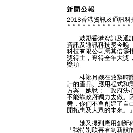
2018香港資訊及通訊
＊
＊
＊
＊
＊
＊
＊
＊
＊
＊
＊
＊
＊
鼓勵香港資訊及通訊科
資訊及通訊科技獎今晚
科技有限公司憑其倍靈
獎得主，奪得全年大獎
獎項。
林鄭月娥在致辭時讚
計的產品、應用程式和
方案。她說：「政府決
不能靠政府獨力去做。
舞，你們不單創建了自
開拓惠及大眾的未來。
她又提到應用創新科
「我特別欣喜看到新設