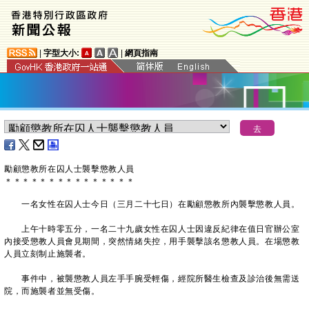
|
字型大小:
|
網頁指南
勵顧懲教所在囚人士襲擊懲教人員
＊
＊
＊
＊
＊
＊
＊
＊
＊
＊
＊
＊
＊
＊
＊
一名女性在囚人士今日（三月二十七日）在勵顧懲教所內襲擊懲教人員。
上午十時零五分，一名二十九歲女性在囚人士因違反紀律在值日官辦公室
內接受懲教人員會見期間，突然情緒失控，用手襲擊該名懲教人員。在場懲教
人員立刻制止施襲者。
事件中，被襲懲教人員左手手腕受輕傷，經院所醫生檢查及診治後無需送
院，而施襲者並無受傷。